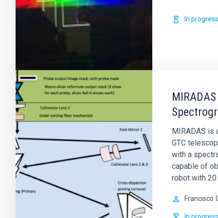
In progres
MIRADAS -
Spectrog
MIRADAS is an
GTC telescope.
with a spectra
capable of ob
robot with 20 
Francisco
In progres