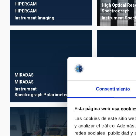
HIPERCAM
High Optical Res
HIPERCAM
Spectrograph
Instrument
Imaging
Instrument
Spec
MIRADAS
NAHUAL
MIRADAS
NAHUAL
Consentimiento
Instrument
Spectrograph
Polarimeter
Instrument
Spec
Esta página web usa cookie
Las cookies de este sitio we
y analizar el tráfico. Ademá
redes sociales, publicidad y