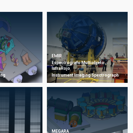
EMIR
Espectrógrafo Multiobjeto
InfraRojo
Instrument
Imaging
Spectrograph
ing
MEGARA