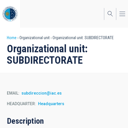
Skip
to
main
content
Breadcrumb
Home
Organizational unit
Organizational unit: SUBDIRECTORATE
Organizational unit:
SUBDIRECTORATE
EMAIL
subdireccion@iac.es
HEADQUARTER
Headquarters
Description