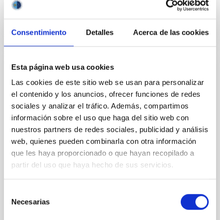
Consentimiento
Detalles
Acerca de las cookies
Esta página web usa cookies
JOB
Las cookies de este sitio web se usan para personalizar
UN TITULADO/A SUPERIOR, FUERA DE
el contenido y los anuncios, ofrecer funciones de redes
CONVENIO, EN LA MODALIDAD DE
sociales y analizar el tráfico. Además, compartimos
CONTRATO LABORAL DE OBRA O
información sobre el uso que haga del sitio web con
SERVICIO PARA LA REALIZACIÓN DE UN
nuestros partners de redes sociales, publicidad y análisis
PROYECTO ESPECÍFICO DE
web, quienes pueden combinarla con otra información
INVESTIGACIÓN CIENTÍFICA O TÉCNICA.
que les haya proporcionado o que hayan recopilado a
partir del uso que haya hecho de sus servicios.
INGENIERO/A INFORMÁTICO-ENERGY
EFFICIENCY LABS-EELABS (REF. PS-2019-
083)
Selección
Necesarias
de
Resolución de la Dirección del Consorcio Público
consentimiento