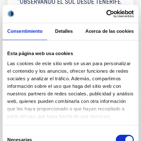
“OBSERVANDO EL SOL DESDE TENERIFE.
Una aventura sobre el mar de nubes”, del
físico solar Manuel Vázquez Abeledo.
Las Islas Canarias, un archipiélago en medio del
Consentimiento
Detalles
Acerca de las cookies
Atlántico. En principio, nada que destacar a un
observador externo. Sin embargo, desde la época
histórica han llamado la atención, primero a
Esta página web usa cookies
navegantes
Las cookies de este sitio web se usan para personalizar
Date
12/09/2019
el contenido y los anuncios, ofrecer funciones de redes
sociales y analizar el tráfico. Además, compartimos
información sobre el uso que haga del sitio web con
nuestros partners de redes sociales, publicidad y análisis
web, quienes pueden combinarla con otra información
que les haya proporcionado o que hayan recopilado a
partir del uso que haya hecho de sus servicios.
BOOK
“SOÑANDO ESTRELLAS. Así nació y se
Selección
consolidó la Astrofísica en España”, del
Necesarias
de