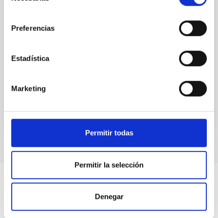
director fundador del IAC, Francisco
consentimiento
Sánchez.
Preferencias
Este es el relato de cómo nació y se consolidó, en
tiempo récord, la Astrofísica y sus tecnologías
conexas en España. Brian May, el mítico guitarrista de
Estadística
Queen, espectador cercano de estas realidades
Date
12/08/2019
Marketing
Permitir todas
Permitir la selección
Denegar