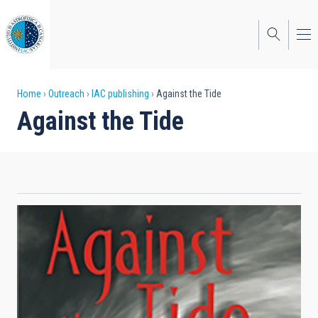
Skip
to
main
content
Breadcrumb
Home
Outreach
IAC publishing
Against the Tide
Against the Tide