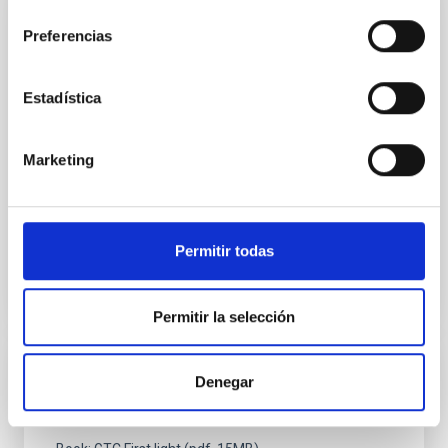
consentimiento
BOOK
Preferencias
Telescopio EST: report on technical,
financial and socio-economic aspect
Estadística
This report is the result of an extensive analysis and
data collectionon industrial and socio-economic
Marketing
aspects related to the constructionand operation of
the “European Large Aperture Solar Telescope”
Date
01/01/2011
Permitir todas
Permitir la selección
BOOK
Denegar
Book: GTC First light (pdf, 15MB)