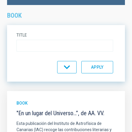
BOOK
TITLE
TOPIC
ON SALE
SUPPORT
BOOK
"En un lugar del Universo…”, de AA. VV.
SORT BY
ORDER
Esta publicación del Instituto de Astrofísica de
Canarias (IAC) recoge las contribuciones literarias y