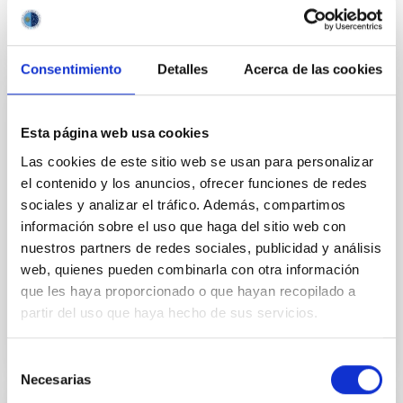
Consentimiento
Detalles
Acerca de las cookies
BOOK
Esta página web usa cookies
Canary Islands Winter School of
Las cookies de este sitio web se usan para personalizar
Astrophysics Books (Cambridge University
el contenido y los anuncios, ofrecer funciones de redes
Press)
sociales y analizar el tráfico. Además, compartimos
información sobre el uso que haga del sitio web con
Canary Islands Winter School of Astrophysics Books
nuestros partners de redes sociales, publicidad y análisis
(Cambridge University Press)
web, quienes pueden combinarla con otra información
Date
01/01/2018
que les haya proporcionado o que hayan recopilado a
partir del uso que haya hecho de sus servicios.
Selección
Necesarias
de