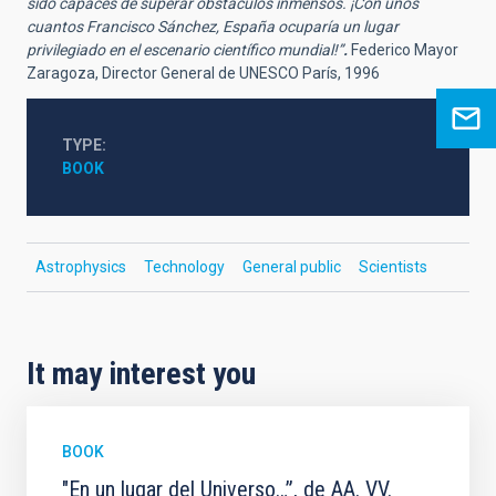
sido capaces de superar obstáculos inmensos. ¡Con unos
cuantos Francisco Sánchez, España ocuparía un lugar
privilegiado en el escenario científico mundial!”
.
Federico Mayor
Zaragoza, Director General de UNESCO París, 1996
TYPE
BOOK
Astrophysics
Technology
General public
Scientists
It may interest you
BOOK
"En un lugar del Universo…”, de AA. VV.