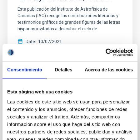
Esta publicación del Instituto de Astrofísica de
Canarias (IAC) recoge las contribuciones literarias y
testimonios gráficos de grandes figuras de las letras
hispanas invitadas a descubrir el cielo de
Date
10/07/2021
Consentimiento
Detalles
Acerca de las cookies
BOOK
Esta página web usa cookies
“OBSERVANDO EL SOL DESDE TENERIFE.
Las cookies de este sitio web se usan para personalizar
Una aventura sobre el mar de nubes”, del
el contenido y los anuncios, ofrecer funciones de redes
físico solar Manuel Vázquez Abeledo.
sociales y analizar el tráfico. Además, compartimos
información sobre el uso que haga del sitio web con
Las Islas Canarias, un archipiélago en medio del
nuestros partners de redes sociales, publicidad y análisis
Atlántico. En principio, nada que destacar a un
web, quienes pueden combinarla con otra información