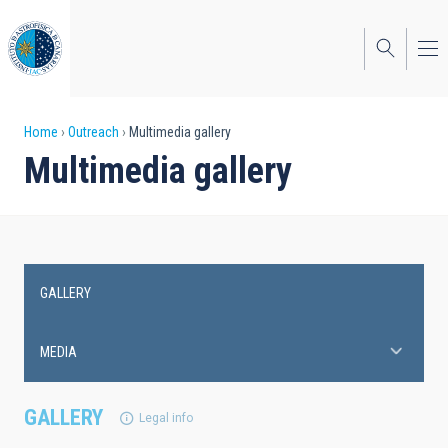
Skip
to
main
content
Breadcrumb
Home
Outreach
Multimedia gallery
Multimedia gallery
GALLERY
Main
navigation
MEDIA
GALLERY
Legal info