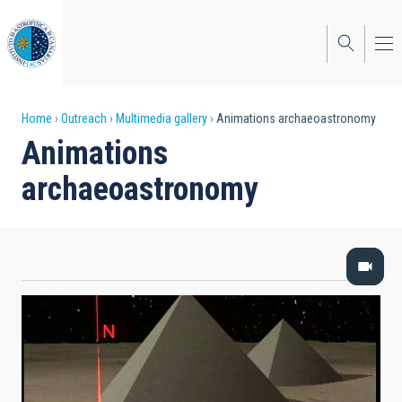
Skip
to
main
content
Breadcrumb
Home
Outreach
Multimedia gallery
Animations archaeoastronomy
Animations
archaeoastronomy