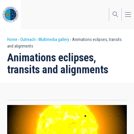
Skip
to
main
content
Breadcrumb
Home
Outreach
Multimedia gallery
Animations eclipses, transits
and alignments
Animations eclipses,
transits and alignments