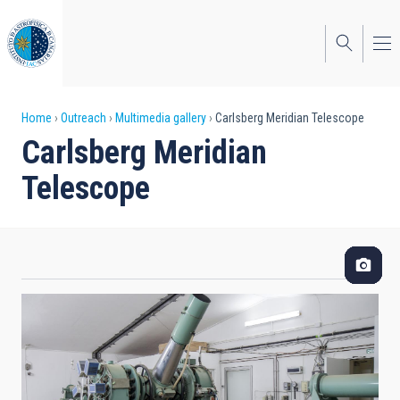
Skip
to
main
content
Breadcrumb
Home
Outreach
Multimedia gallery
Carlsberg Meridian Telescope
Carlsberg Meridian
Telescope