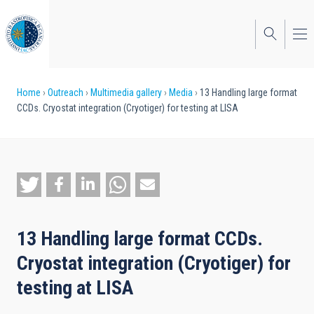
Skip
to
main
content
Breadcrumb
Home
Outreach
Multimedia gallery
Media
13 Handling large format
CCDs. Cryostat integration (Cryotiger) for testing at LISA
13 Handling large format CCDs.
Cryostat integration (Cryotiger) for
testing at LISA