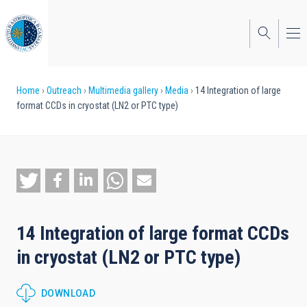
Skip
to
main
content
Breadcrumb
Home
Outreach
Multimedia gallery
Media
14 Integration of large
format CCDs in cryostat (LN2 or PTC type)
14 Integration of large format CCDs
in cryostat (LN2 or PTC type)
DOWNLOAD