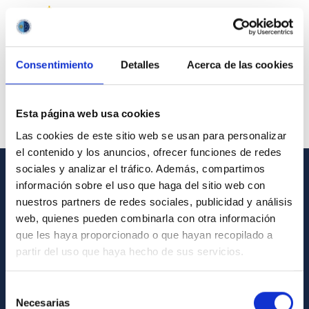
Consentimiento
Detalles
Acerca de las cookies
Esta página web usa cookies
Las cookies de este sitio web se usan para personalizar
el contenido y los anuncios, ofrecer funciones de redes
sociales y analizar el tráfico. Además, compartimos
información sobre el uso que haga del sitio web con
GENERAL INFORMATION
nuestros partners de redes sociales, publicidad y análisis
Contact
web, quienes pueden combinarla con otra información
que les haya proporcionado o que hayan recopilado a
How to get to the IAC
partir del uso que haya hecho de sus servicios.
List of personnel
Library
Selección
Necesarias
de