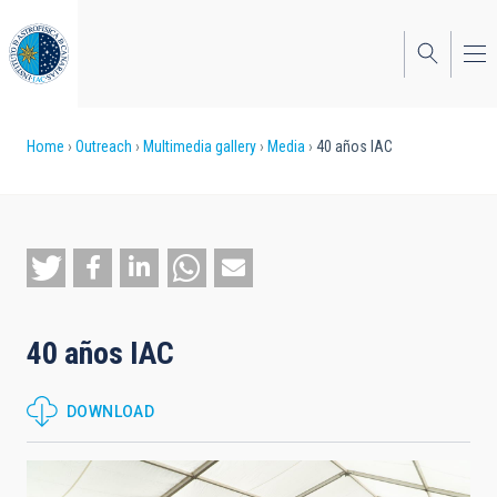
Skip
to
main
content
Breadcrumb
Home
Outreach
Multimedia gallery
Media
40 años IAC
40 años IAC
DOWNLOAD