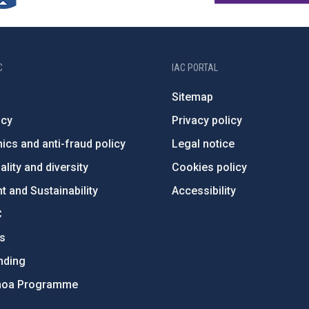
C
IAC PORTAL
Sitemap
ncy
Privacy policy
ics and anti-fraud policy
Legal notice
lity and diversity
Cookies policy
 and Sustainability
Accessibility
C
ts
nding
hoa Programme
s