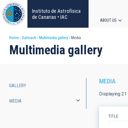
Skip
to
Instituto de Astrofísica
main
de Canarias • IAC
ABOUT US
content
Main
Breadcrumb
Home
Outreach
Multimedia gallery
Media
navigat
Multimedia gallery
MEDIA
GALLERY
Main
Displaying 21 
MEDIA
navigation
TITLE