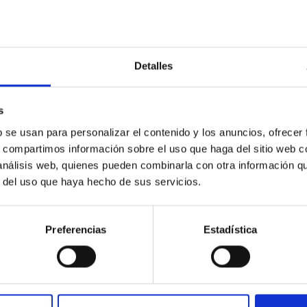
Detalles
s
b se usan para personalizar el contenido y los anuncios, ofrecer
s, compartimos información sobre el uso que haga del sitio web 
roche
Serge Haroche
Ser
 análisis web, quienes pueden combinarla con otra información q
r del uso que haya hecho de sus servicios.
Preferencias
Estadística