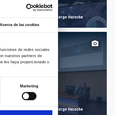
Serge Haroche
Acerca de las cookies
 funciones de redes sociales
con nuestros partners de
ge Haroche
ue les haya proporcionado o
Marketing
Serge Haroche