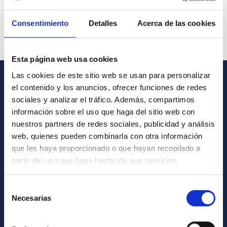
Consentimiento
Detalles
Acerca de las cookies
Esta página web usa cookies
Las cookies de este sitio web se usan para personalizar
el contenido y los anuncios, ofrecer funciones de redes
GENERAL INFORMATION
sociales y analizar el tráfico. Además, compartimos
Contact
información sobre el uso que haga del sitio web con
nuestros partners de redes sociales, publicidad y análisis
How to get to the IAC
web, quienes pueden combinarla con otra información
List of personnel
que les haya proporcionado o que hayan recopilado a
partir del uso que haya hecho de sus servicios.
Library
General register
Selección
Necesarias
de
ABOUT THE IAC
consentimiento