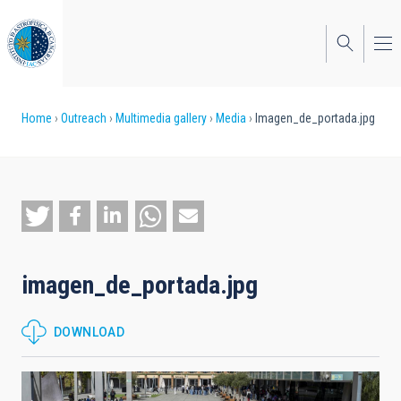
Skip
to
main
content
Breadcrumb
Home
Outreach
Multimedia gallery
Media
Imagen_de_portada.jpg
imagen_de_portada.jpg
DOWNLOAD