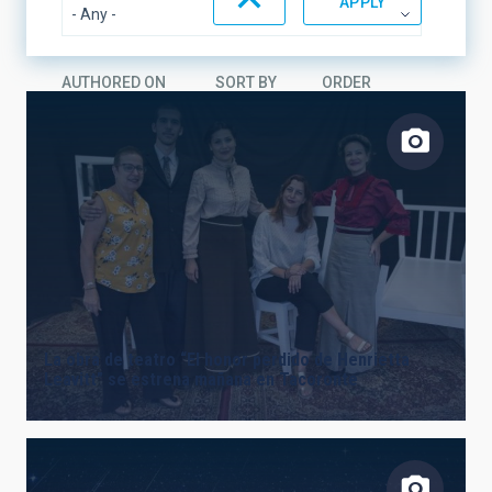
AUTHORED ON
SORT BY
ORDER
La obra de teatro “El honor perdido de Henrietta
Leavitt” se estrena mañana en Tacoronte