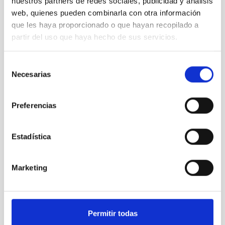
nuestros partners de redes sociales, publicidad y análisis
web, quienes pueden combinarla con otra información
que les haya proporcionado o que hayan recopilado a
The VI Conference “Science with the Gran
Telescopio Canarias” opens
partir del uso que haya hecho de sus servicios.
Selección
Necesarias
de
consentimiento
Preferencias
Estadística
El vicepresidente de la Academia de Ciencias de
Marketing
China y una delegación del NAOC visitan el IAC y los
Observatorios de Canarias
Permitir todas