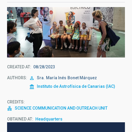
CREATED AT
08/28/2023
AUTHORS
Sra.
María Inés
Bonet Márquez
Instituto de Astrofísica de Canarias (IAC)
CREDITS
SCIENCE COMMUNICATION AND OUTREACH UNIT
OBTAINED AT
Headquarters