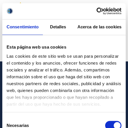
Consentimiento
Detalles
Acerca de las cookies
Esta página web usa cookies
Las cookies de este sitio web se usan para personalizar
el contenido y los anuncios, ofrecer funciones de redes
sociales y analizar el tráfico. Además, compartimos
información sobre el uso que haga del sitio web con
GENERAL INFORMATION
nuestros partners de redes sociales, publicidad y análisis
Contact
web, quienes pueden combinarla con otra información
que les haya proporcionado o que hayan recopilado a
How to get to the IAC
partir del uso que haya hecho de sus servicios.
List of personnel
Library
Selección
Necesarias
de