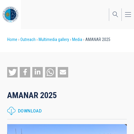
Skip
to
main
content
Breadcrumb
Home
Outreach
Multimedia gallery
Media
AMANAR 2025
AMANAR 2025
DOWNLOAD