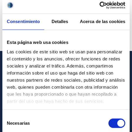
Consentimiento
Detalles
Acerca de las cookies
Esta página web usa cookies
Las cookies de este sitio web se usan para personalizar
el contenido y los anuncios, ofrecer funciones de redes
sociales y analizar el tráfico. Además, compartimos
GENERAL INFORMATION
información sobre el uso que haga del sitio web con
nuestros partners de redes sociales, publicidad y análisis
Contact
web, quienes pueden combinarla con otra información
How to get to the IAC
que les haya proporcionado o que hayan recopilado a
List of personnel
partir del uso que haya hecho de sus servicios.
Library
Selección
General register
Necesarias
de
consentimiento