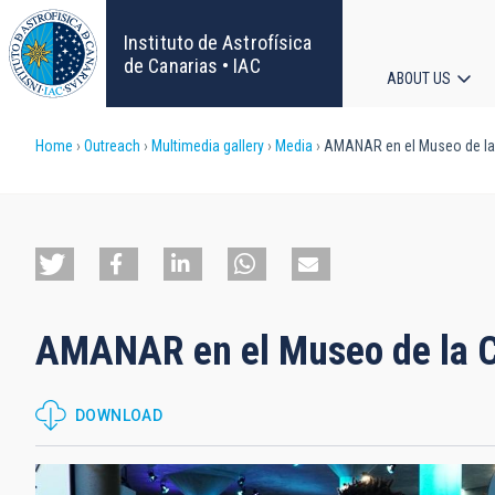
Skip
to
Instituto de Astrofísica
main
de Canarias • IAC
ABOUT US
content
Main
Breadcrumb
Home
Outreach
Multimedia gallery
Media
AMANAR en el Museo de la 
navigat
AMANAR en el Museo de la C
DOWNLOAD