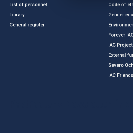
List of personnel
Code of eth
Library
Gender equa
General register
Environment
Forever IA
IAC Projec
External fu
Severo Oc
IAC Friend
PostFooter > Newsletter link