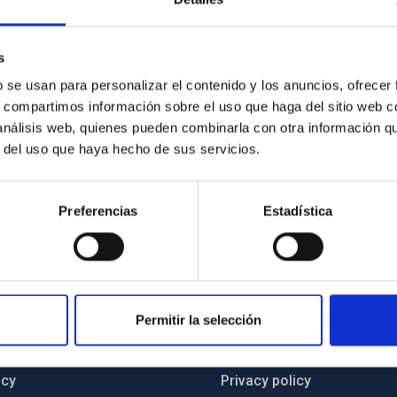
ntalvo
sica de Canarias (IAC)
s
b se usan para personalizar el contenido y los anuncios, ofrecer
CATION AND OUTREACH UNIT
s, compartimos información sobre el uso que haga del sitio web 
 análisis web, quienes pueden combinarla con otra información q
r del uso que haya hecho de sus servicios.
Preferencias
Estadística
C
IAC PORTAL
Permitir la selección
Sitemap
ncy
Privacy policy