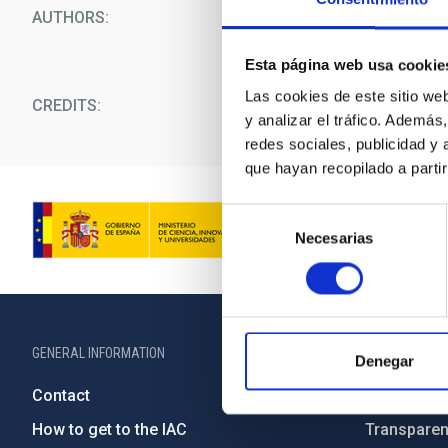
AUTHORS
Sr.
Iván
Jiménez Mo
Instituto de Astrofí
Esta página web usa cookie
Las cookies de este sitio we
CREDITS
SCIENCE COMMUNI
y analizar el tráfico. Ademá
redes sociales, publicidad y
que hayan recopilado a parti
Selección
Necesarias
de
consentimiento
GENERAL INFORMATION
ABOUT THE IA
Denegar
Contact
Legislation
How to get to the IAC
Transpare