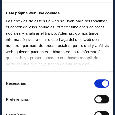
GENERAL INFORMATION
Esta página web usa cookies
Las cookies de este sitio web se usan para personalizar
Contact
el contenido y los anuncios, ofrecer funciones de redes
How to get to the IAC
sociales y analizar el tráfico. Además, compartimos
información sobre el uso que haga del sitio web con
List of personnel
nuestros partners de redes sociales, publicidad y análisis
Library
web, quienes pueden combinarla con otra información
General register
que les haya proporcionado o que hayan recopilado a
partir del uso que haya hecho de sus servicios.
ABOUT THE IAC
Selección
Legislation
Necesarias
de
Transparency
consentimiento
Code of ethics and anti-fraud policy
Preferencias
Gender equality and diversity