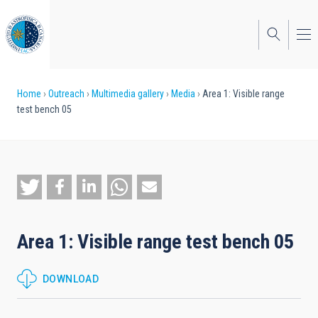
Skip
to
main
content
Breadcrumb
Home
Outreach
Multimedia gallery
Media
Area 1: Visible range
test bench 05
Area 1: Visible range test bench 05
DOWNLOAD