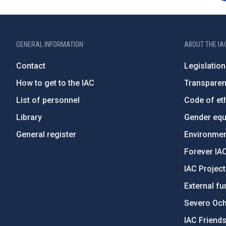
GENERAL INFORMATION
ABOUT THE IA
Contact
Legislation
How to get to the IAC
Transpare
List of personnel
Code of eth
Library
Gender equa
General register
Environment
Forever IA
IAC Projec
External fu
Severo Oc
IAC Friend