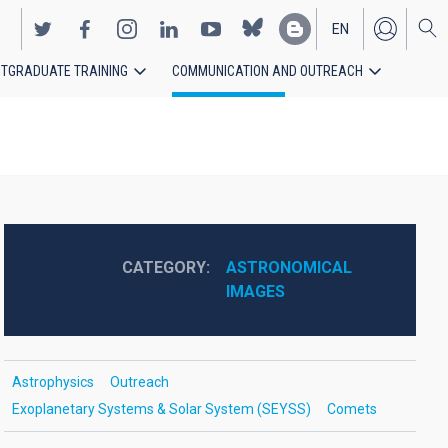
EN
TGRADUATE TRAINING
COMMUNICATION AND OUTREACH
ES
CATEGORY
ASTRONOMICAL 
IMAGES
Astrophysics
Outreach
Exoplanetary Systems & Solar System (SEYSS)
Comets