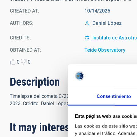
CREATED AT
10/14/2025
AUTHORS
Daniel López
CREDITS
Instituto de Astrofí
OBTAINED AT
Teide Observatory
0
0
Description
Timelapse del cometa C/2023 A3 Tsuchinshan/Atlas realiza
Consentimiento
2023. Crédito: Daniel López
Esta página web usa cookie
It may interest you
Las cookies de este sitio we
y analizar el tráfico. Ademá