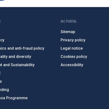
C
IAC PORTAL
Sitemap
ncy
Privacy policy
ics and anti-fraud policy
Legal notice
lity and diversity
Cookies policy
 and Sustainability
Accessibility
C
ts
nding
hoa Programme
s