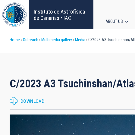
Skip
to
Instituto de Astrofísica
main
de Canarias • IAC
ABOUT US
content
Main
Breadcrumb
Home
Outreach
Multimedia gallery
Media
C/2023 A3 Tsuchinshan/Atl
navigat
C/2023 A3 Tsuchinshan/Atlas
DOWNLOAD