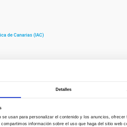
sica de Canarias (IAC)
do desde el Observatorio del Teide el 27 de septiembre de
Detalles
s
b se usan para personalizar el contenido y los anuncios, ofrecer
s, compartimos información sobre el uso que haga del sitio web 