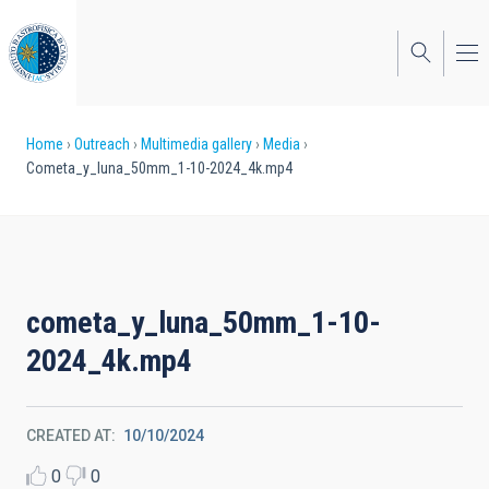
Skip
to
main
content
Breadcrumb
Home
Outreach
Multimedia gallery
Media
Cometa_y_luna_50mm_1-10-2024_4k.mp4
cometa_y_luna_50mm_1-10-
2024_4k.mp4
CREATED AT
10/10/2024
0
0