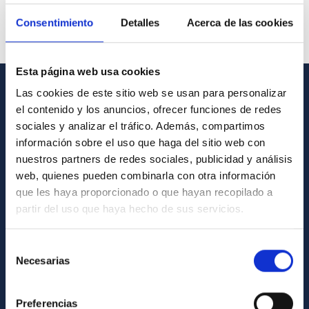
Consentimiento
Detalles
Acerca de las cookies
Esta página web usa cookies
Las cookies de este sitio web se usan para personalizar
GENERAL INFORMATION
el contenido y los anuncios, ofrecer funciones de redes
sociales y analizar el tráfico. Además, compartimos
Contact
información sobre el uso que haga del sitio web con
How to get to the IAC
nuestros partners de redes sociales, publicidad y análisis
web, quienes pueden combinarla con otra información
List of personnel
que les haya proporcionado o que hayan recopilado a
Library
partir del uso que haya hecho de sus servicios.
General register
Selección
Necesarias
ABOUT THE IAC
de
consentimiento
Legislation
Preferencias