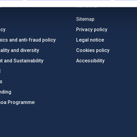
C
IAC PORTAL
Sitemap
ncy
Privacy policy
ics and anti-fraud policy
Legal notice
lity and diversity
Cookies policy
 and Sustainability
Accessibility
C
ts
nding
hoa Programme
s