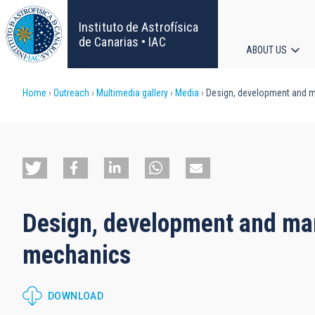
Skip
to
Instituto de Astrofísica
main
de Canarias • IAC
ABOUT US
content
Main
Breadcrumb
Home
Outreach
Multimedia gallery
Media
Design, development and m
navigat
Design, development and man
mechanics
DOWNLOAD