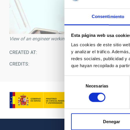
Consentimiento
Esta página web usa cookie
View of an engineer working on the grism wheel at the labo
Las cookies de este sitio we
y analizar el tráfico. Ademá
CREATED AT
09/1
redes sociales, publicidad y
CREDITS
In
que hayan recopilado a parti
Selección
Necesarias
de
consentimiento
Denegar