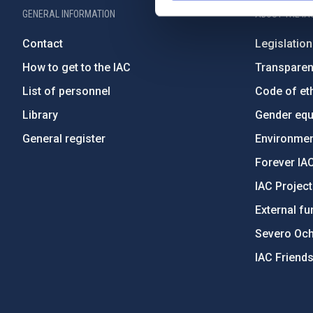
GENERAL INFORMATION
ABOUT THE IA
Contact
Legislation
How to get to the IAC
Transpare
List of personnel
Code of eth
Library
Gender equa
General register
Environment
Forever IA
IAC Projec
External fu
Severo Oc
IAC Friend