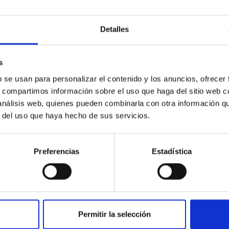
Detalles
s
ratory
b se usan para personalizar el contenido y los anuncios, ofrecer
s, compartimos información sobre el uso que haga del sitio web 
9/2018
 análisis web, quienes pueden combinarla con otra información q
stituto de Astrofísica de Canarias (IAC)
r del uso que haya hecho de sus servicios.
Preferencias
Estadística
Permitir la selección