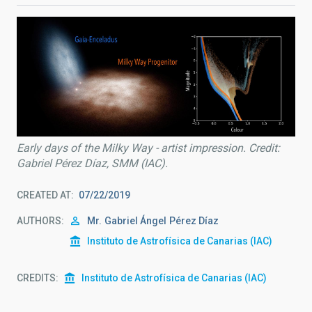
Early days of the Milky Way - artist impression. Credit:
Gabriel Pérez Díaz, SMM (IAC).
CREATED AT
07/22/2019
AUTHORS
Mr.
Gabriel Ángel
Pérez Díaz
Instituto de Astrofísica de Canarias (IAC)
CREDITS
Instituto de Astrofísica de Canarias (IAC)