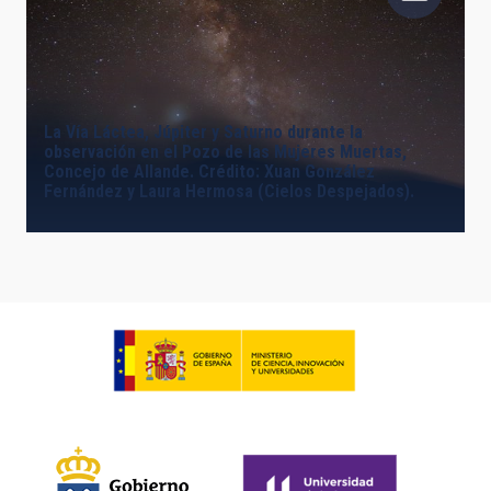
La Vía Láctea, Júpiter y Saturno durante la
observación en el Pozo de las Mujeres Muertas,
Concejo de Allande. Crédito: Xuan González
Fernández y Laura Hermosa (Cielos Despejados).