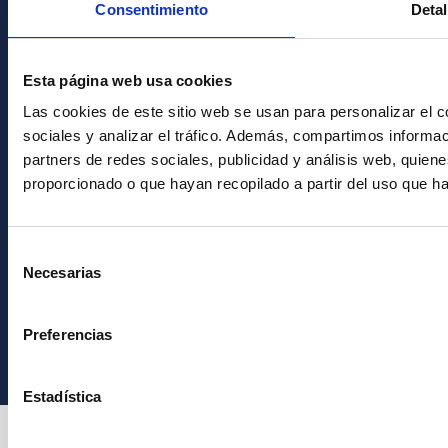
Consentimiento
Detal
PostFooter > Newsletter link
Esta página web usa cookies
Join our Newsletter
Las cookies de este sitio web se usan para personalizar el c
sociales y analizar el tráfico. Además, compartimos informac
partners de redes sociales, publicidad y análisis web, quie
proporcionado o que hayan recopilado a partir del uso que h
Selección
Necesarias
de
consentimiento
Instituto de Astrofísica de Canarias • IAC
Preferencias
Estadística