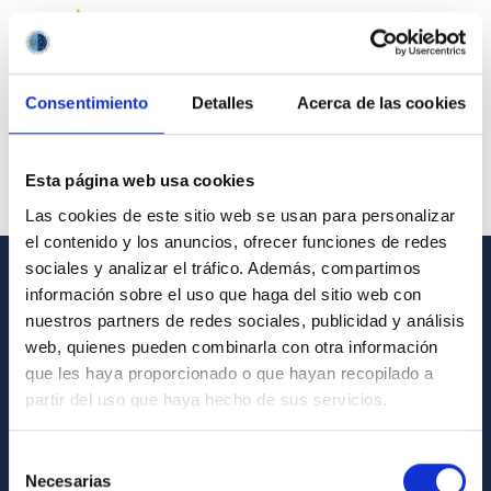
Consentimiento
Detalles
Acerca de las cookies
Esta página web usa cookies
Las cookies de este sitio web se usan para personalizar
el contenido y los anuncios, ofrecer funciones de redes
sociales y analizar el tráfico. Además, compartimos
información sobre el uso que haga del sitio web con
GENERAL INFORMATION
nuestros partners de redes sociales, publicidad y análisis
Contact
web, quienes pueden combinarla con otra información
que les haya proporcionado o que hayan recopilado a
How to get to the IAC
partir del uso que haya hecho de sus servicios.
List of personnel
Library
Selección
Necesarias
de