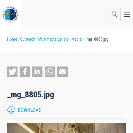
Skip
to
main
content
Breadcrumb
Home
Outreach
Multimedia gallery
Media
_mg_8805.jpg
_mg_8805.jpg
DOWNLOAD