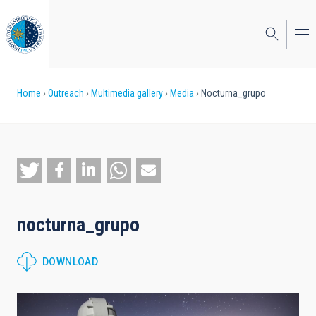
Skip
to
main
content
Breadcrumb
Home
Outreach
Multimedia gallery
Media
Nocturna_grupo
nocturna_grupo
DOWNLOAD