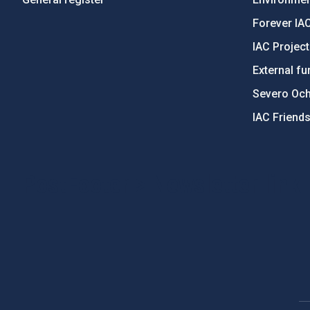
Forever IA
IAC Projec
External fu
Severo Oc
IAC Friend
PostFooter > Newsletter link