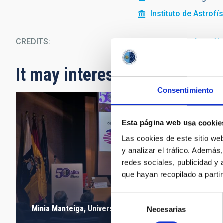
Instituto de Astrofí
CREDITS
Instituto de Astrofí
It may interest you
Consentimiento
Esta página web usa cookie
Las cookies de este sitio we
y analizar el tráfico. Ademá
redes sociales, publicidad y
que hayan recopilado a parti
Selección
Minia Manteiga, Universidad de A Coruña (UDC)
Necesarias
de
consentimiento