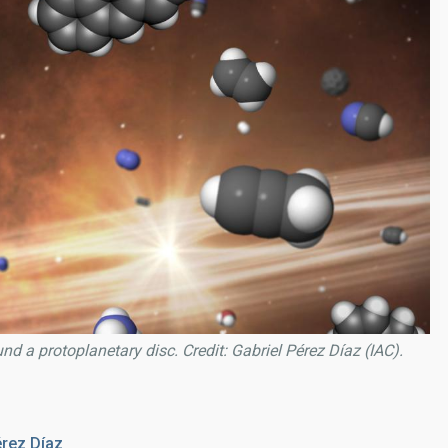
nd a protoplanetary disc. Credit: Gabriel Pérez Díaz (IAC).
rez Díaz