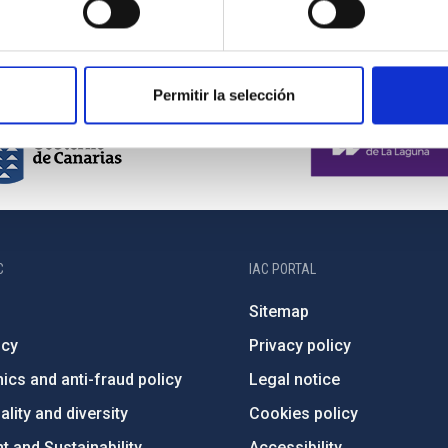
Permitir la selección
C
IAC PORTAL
Sitemap
ncy
Privacy policy
ics and anti-fraud policy
Legal notice
lity and diversity
Cookies policy
 and Sustainability
Accessibility