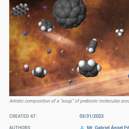
Artistic composition of a “soup” of prebiotic molecules arou
CREATED AT
03/31/2023
AUTHORS
Mr.
Gabriel Ángel
Pé