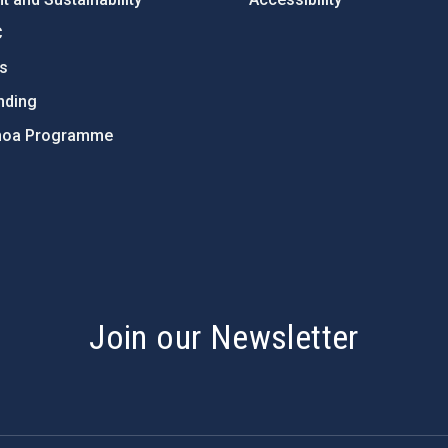
C
ts
nding
hoa Programme
s
Join our Newsletter