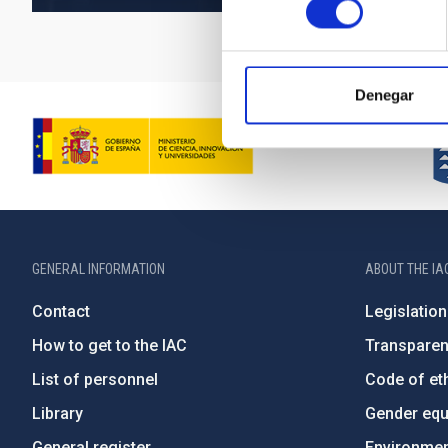
Denegar
GENERAL INFORMATION
ABOUT THE IA
Contact
Legislation
How to get to the IAC
Transpare
List of personnel
Code of eth
Library
Gender equa
General register
Environment