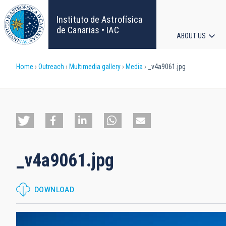
Skip
to
Instituto de Astrofísica
main
de Canarias • IAC
ABOUT US
content
Main
Breadcrumb
Home
Outreach
Multimedia gallery
Media
_v4a9061.jpg
navigat
_v4a9061.jpg
DOWNLOAD