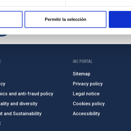
Permitir la selección
C
IAC PORTAL
Sitemap
ncy
Privacy policy
ics and anti-fraud policy
Legal notice
lity and diversity
Cookies policy
 and Sustainability
Accessibility
C