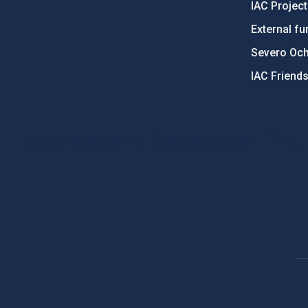
IAC Projec
External fu
Severo Oc
IAC Friend
PostFooter > Newsletter link