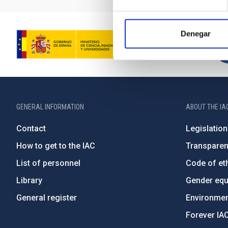
Denegar
GENERAL INFORMATION
ABOUT THE IA
Contact
Legislation
How to get to the IAC
Transpare
List of personnel
Code of eth
Library
Gender equa
General register
Environment
Forever IA