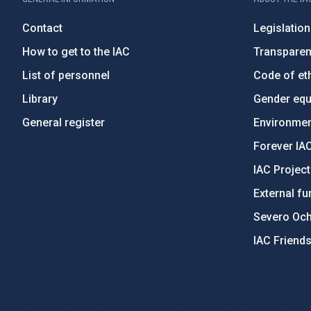
Contact
Legislation
How to get to the IAC
Transpare
List of personnel
Code of eth
Library
Gender equa
General register
Environment
Forever IA
IAC Projec
External fu
Severo Oc
IAC Friend
PostFooter > Newsletter link