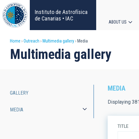
Skip
to
Instituto de Astrofísica
main
de Canarias • IAC
ABOUT US
content
Main
Breadcrumb
Home
Outreach
Multimedia gallery
Media
navigat
Multimedia gallery
MEDIA
GALLERY
Main
Displaying 38
MEDIA
navigation
TITLE