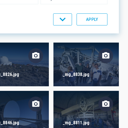
UMENTATION
IACTEC LINES
_8826.jpg
_mg_8838.jpg
_8846.jpg
_mg_8811.jpg