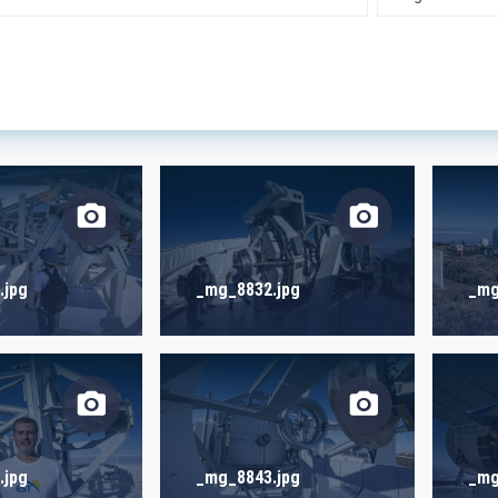
 RESEARCH
LINES OF INSTR
SICAL
TION
.jpg
_mg_8832.jpg
_mg
S
.jpg
_mg_8843.jpg
_mg