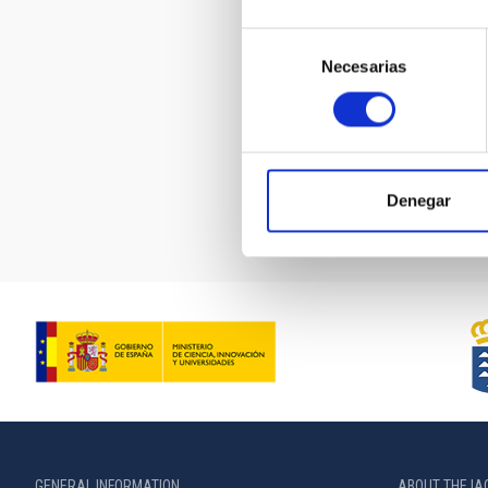
Selección
_mg_8798
Necesarias
de
consentimiento
Pagination
Denegar
GENERAL INFORMATION
ABOUT THE IA