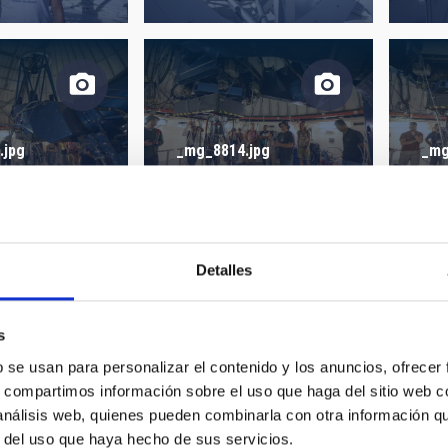
 ON
SORT BY
.jpg
_mg_8814.jpg
_mg
Detalles
.jpg
_mg_8804.jpg
_mg
s
b se usan para personalizar el contenido y los anuncios, ofrecer
s, compartimos información sobre el uso que haga del sitio web 
 análisis web, quienes pueden combinarla con otra información q
r del uso que haya hecho de sus servicios.