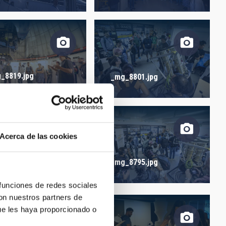
ORDER
_8819.jpg
_mg_8801.jpg
Acerca de las cookies
_mg_8795.jpg
_8793.jpg
 funciones de redes sociales
con nuestros partners de
ue les haya proporcionado o