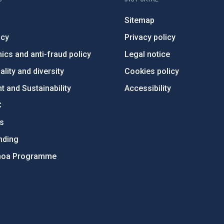
Sitemap
ncy
Privacy policy
ics and anti-fraud policy
Legal notice
lity and diversity
Cookies policy
 and Sustainability
Accessibility
C
ts
nding
hoa Programme
s