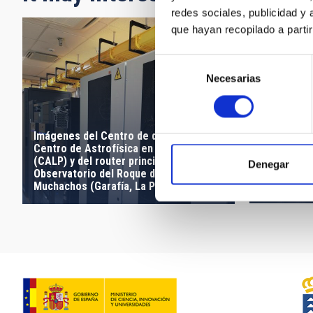
redes sociales, publicidad y
que hayan recopilado a parti
Selección
Necesarias
de
consentimiento
Imágenes del Centro de datos del
Centro de Astrofísica en La Palma
Asistentes
(CALP) y del router principal del
Denegar
placa y de
Observatorio del Roque de los
aniversario
Muchachos (Garafía, La Palma)