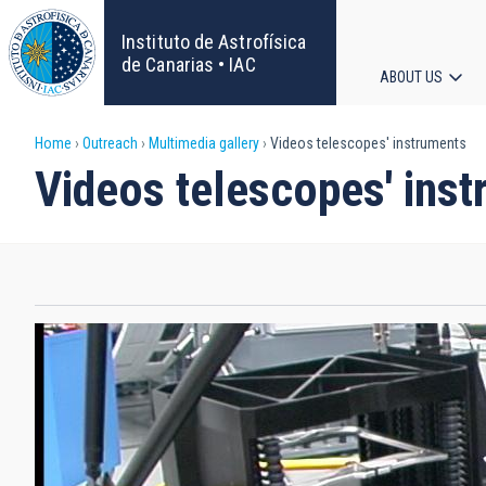
Skip
to
Instituto de Astrofísica
main
de Canarias • IAC
ABOUT US
content
Main
Breadcrumb
Home
Outreach
Multimedia gallery
Videos telescopes' instruments
navigat
Videos telescopes' ins