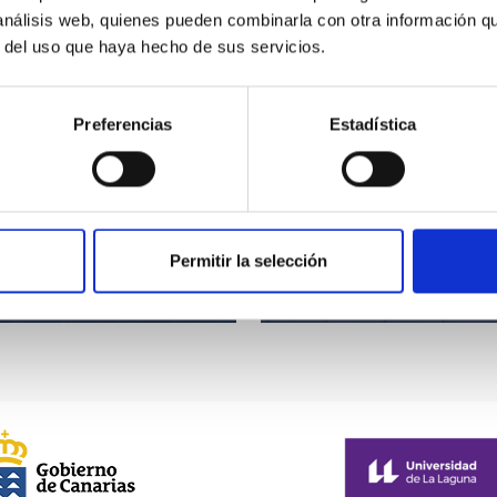
 análisis web, quienes pueden combinarla con otra información q
r del uso que haya hecho de sus servicios.
Preferencias
Estadística
 al acto de colocación de la
Permitir la selección
 conmemoración del 30º
IACTEC's "official opening" 
 de la Ley del Cielo
IAC's Governing Council