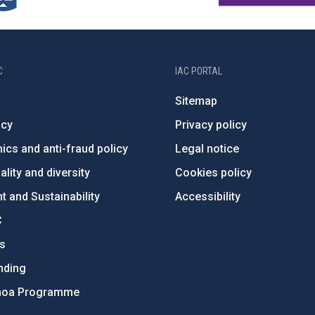
C
IAC PORTAL
Sitemap
ncy
Privacy policy
ics and anti-fraud policy
Legal notice
lity and diversity
Cookies policy
 and Sustainability
Accessibility
C
ts
nding
hoa Programme