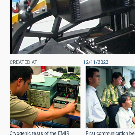
CREATED AT
12/11/2023
Cryogenic tests of the EMIR
First communication b