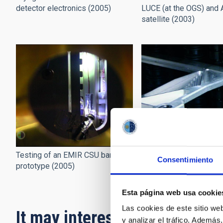
detector electronics (2005)
LUCE (at the OGS) and
satellite (2003)
Testing of an EMIR CSU bar
Testing of the OSIRIS
Consentimiento
prototype (2005)
loader integrated into t
instrument (2006)
Esta página web usa cookie
Las cookies de este sitio we
It may interest you
y analizar el tráfico. Ademá