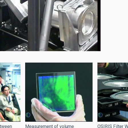
etween
Measurement of volume
OSIRIS Filter 