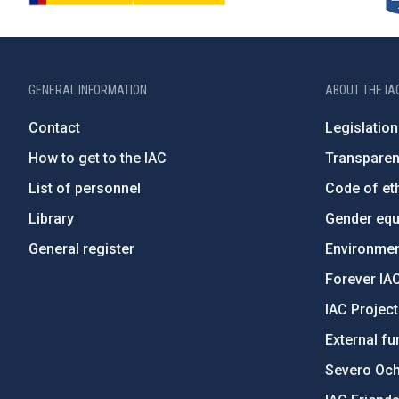
GENERAL INFORMATION
ABOUT THE IA
Contact
Legislation
How to get to the IAC
Transpare
List of personnel
Code of eth
Library
Gender equa
General register
Environment
Forever IA
IAC Projec
External fu
Severo Oc