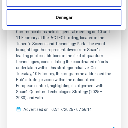
The National Hub of Excellence in
Quantum Communications holds its
general meeting at IACTEC
Denegar
The National Hub of Excellence in Quantum
Communications held its general meeting on 10 and
11 February at the IACTEC building, located in the
Tenerife Science and Technology Park. The event
brought together representatives from Spain’s
leading public institutions in the field of quantum
technologies, consolidating the coordinated efforts
undertaken within this strategic initiative. On
Tuesday, 10 February, the programme addressed the
Hub’s strategic vision within the national and
European context, highlighting its alignment with
Spain’s Quantum Technologies Strategy (2025–
2030) and with
Advertised on
02/17/2026 - 07:56:14