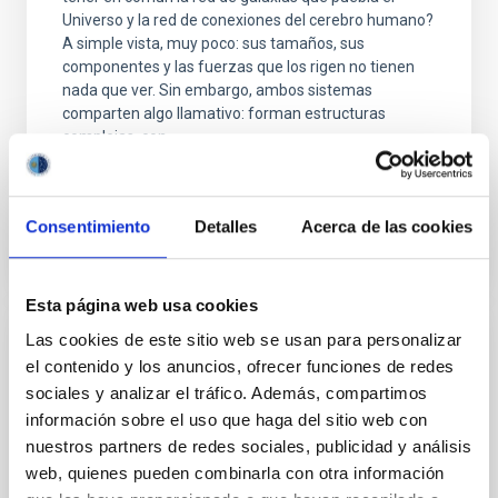
Universo y la red de conexiones del cerebro humano?
A simple vista, muy poco: sus tamaños, sus
componentes y las fuerzas que los rigen no tienen
nada que ver. Sin embargo, ambos sistemas
comparten algo llamativo: forman estructuras
complejas, con
Advertised on
07/28/2026 - 17:44:52
Consentimiento
Detalles
Acerca de las cookies
Esta página web usa cookies
Las cookies de este sitio web se usan para personalizar
PRESS RELEASE
el contenido y los anuncios, ofrecer funciones de redes
The ULL and the IAC have created one of
sociales y analizar el tráfico. Además, compartimos
the largest photometric catalogues of
información sobre el uso que haga del sitio web con
asteroids observed in Spain
nuestros partners de redes sociales, publicidad y análisis
web, quienes pueden combinarla con otra información
A team of scientists, including astrophysicist Carlos