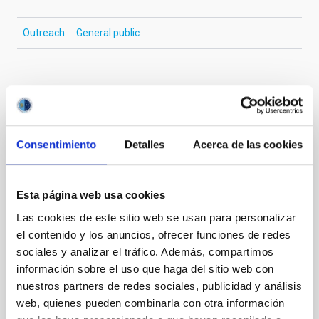
Outreach
General public
It may interest you
Consentimiento
Detalles
Acerca de las cookies
PRESS RELEASE
Del Cielo a la Tesis explora el origen de la
Vía Láctea y los 40 años del Observatorio
Esta página web usa cookies
del Teide en una nueva sesión divulgativa
Las cookies de este sitio web se usan para personalizar
el contenido y los anuncios, ofrecer funciones de redes
El ciclo de charlas divulgativas " Del Cielo a la Tesis",
sociales y analizar el tráfico. Además, compartimos
impulsado por el estudiantado predoctoral del
Instituto de Astrofísica de Canarias (IAC) y la
información sobre el uso que haga del sitio web con
Universidad de La Laguna (ULL) para acercar la
nuestros partners de redes sociales, publicidad y análisis
investigación astrofísica a la ciudadanía, celebrará
web, quienes pueden combinarla con otra información
una nueva sesión el próximo jueves 21 de mayo a las