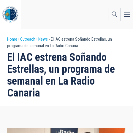
Skip
to
main
content
Breadcrumb
Home
Outreach
News
El IAC estrena Soñando Estrellas, un
programa de semanal en La Radio Canaria
El IAC estrena Soñando
Estrellas, un programa de
semanal en La Radio
Canaria