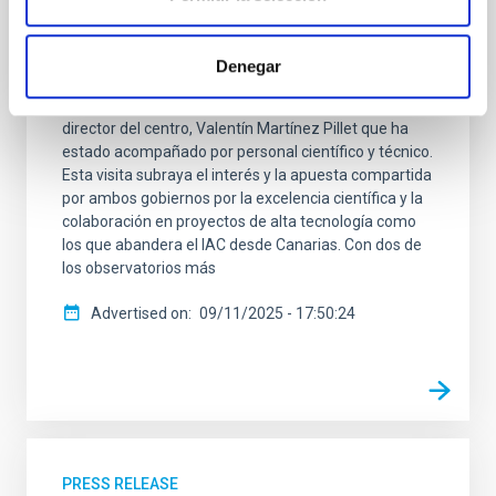
El Lehendakari del Gobierno Vasco, Imanol Pradales
Gil, y el presidente del Gobierno de Canarias,
Fernando Clavijo Batle, han visitado las instalaciones
Denegar
del Observatorio del Teide del Instituto de Astrofísica
de Canarias (IAC) donde han sido recibidos por el
director del centro, Valentín Martínez Pillet que ha
estado acompañado por personal científico y técnico.
Esta visita subraya el interés y la apuesta compartida
por ambos gobiernos por la excelencia científica y la
colaboración en proyectos de alta tecnología como
los que abandera el IAC desde Canarias. Con dos de
los observatorios más
Advertised on
09/11/2025 - 17:50:24
PRESS RELEASE