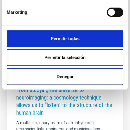
por ambos gobiernos por la excelencia científica y la
colaboración en proyectos de alta tecnología como
Marketing
los que abandera el IAC desde Canarias. Con dos de
los observatorios más
Advertised on
09/11/2025 - 17:50:24
Permitir todas
Permitir la selección
Denegar
PRESS RELEASE
From studying the universe to
neuroimaging: a cosmology technique
allows us to “listen” to the structure of the
human brain
A multidisciplinary team of astrophysicists,
neuroscientists, engineers, and musicians has