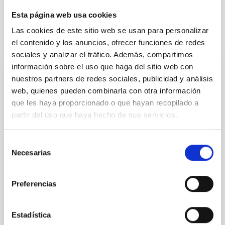
Esta página web usa cookies
Las cookies de este sitio web se usan para personalizar
It may interest you
el contenido y los anuncios, ofrecer funciones de redes
sociales y analizar el tráfico. Además, compartimos
información sobre el uso que haga del sitio web con
PRESS RELEASE
nuestros partners de redes sociales, publicidad y análisis
web, quienes pueden combinarla con otra información
El Lehendakari, Imanol Pradales, y el
que les haya proporcionado o que hayan recopilado a
presidente de Canarias, Fernando Clavijo,
partir del uso que haya hecho de sus servicios.
visitan el Observatorio del Teide, del
Instituto de Astrofísica de Canarias
Selección
El Lehendakari del Gobierno Vasco, Imanol Pradales
Necesarias
de
Gil, y el presidente del Gobierno de Canarias,
consentimiento
Fernando Clavijo Batle, han visitado las instalaciones
del Observatorio del Teide del Instituto de Astrofísica
Preferencias
de Canarias (IAC) donde han sido recibidos por el
director del centro, Valentín Martínez Pillet que ha
estado acompañado por personal científico y técnico.
Estadística
Esta visita subraya el interés y la apuesta compartida