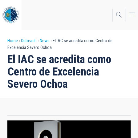
Skip
to
main
content
Breadcrumb
Home
Outreach
News
El IAC se acredita como Centro de
Excelencia Severo Ochoa
El IAC se acredita como
Centro de Excelencia
Severo Ochoa