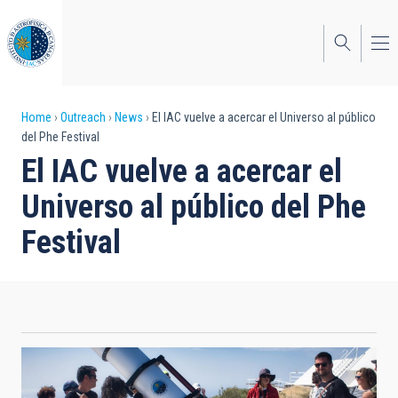
Skip
to
main
content
Breadcrumb
Home
Outreach
News
El IAC vuelve a acercar el Universo al público
del Phe Festival
El IAC vuelve a acercar el
Universo al público del Phe
Festival