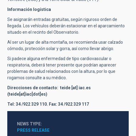
Información logística
Se asignarán entradas gratuitas, según riguroso orden de
llegada. Los vehículos deberán estacionar en el aparcamiento
situado en el recinto del Observatorio.
Al ser un lugar de alta montaña, se recomienda usar calzado
cómodo, protección solar y gorra, así como llevar abrigo.
Si padece alguna enfermedad de tipo cardiovascular o
respiratoria, deberá tener presente que podrían aparecer
problemas de salud relacionados con la altura, por lo que
rogamos consulte a su médico.
Direcciones de contacto:
teide
[at]
iac.es
(teide[at]iac[dot]es)
Tel: 34 /922 329 110. Fax: 34 /922 329 117
NEWS TYPE
PRESS RELEASE