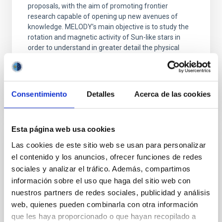
proposals, with the aim of promoting frontier
research capable of opening up new avenues of
knowledge. MELODY’s main objective is to study the
rotation and magnetic activity of Sun-like stars in
order to understand in greater detail the physical
Advertised on
06/23/2026 - 11:01:01
Consentimiento
Detalles
Acerca de las cookies
Esta página web usa cookies
PRESS RELEASE
Las cookies de este sitio web se usan para personalizar
el contenido y los anuncios, ofrecer funciones de redes
Spain, Slovakia and the Czech Republic
sociales y analizar el tráfico. Además, compartimos
take the Lead in Europe’s Next-Generation
información sobre el uso que haga del sitio web con
Solar Telescope
nuestros partners de redes sociales, publicidad y análisis
web, quienes pueden combinarla con otra información
The European Solar Telescope (EST) project has
taken a decisive step towards construction with the
que les haya proporcionado o que hayan recopilado a