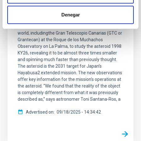
confirm that Hayabusa2's asteroid target is
smaller and faster than expected
Denegar
Astronomers have used telescopes around the
world, includingthe Gran Telescopio Canarias (GTC or
Grantecan) at the Roque de los Muchachos
Observatory on La Palma, to study the asteroid 1998
KY26, revealing it to be almost three times smaller
and spinning much faster than previously thought.
The asteroid is the 2031 target for Japan’s
Hayabusa2 extended mission. The new observations
offer key information for the mission’s operations at
the asteroid. “We found that the reality of the object
is completely different from what it was previously
described as,” says astronomer Toni Santana-Ros, a
Advertised on
09/18/2025 - 14:34:42