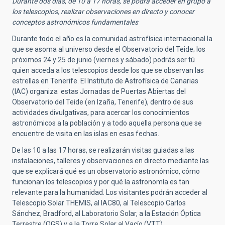
Durante dos días, de 10 a 17 horas, se podrá acceder en grupo a
los telescopios, realizar observaciones en directo y conocer
conceptos astronómicos fundamentales
Durante todo el año es la comunidad astrofísica internacional la
que se asoma al universo desde el Observatorio del Teide; los
próximos 24 y 25 de junio (viernes y sábado) podrás ser tú
quien acceda a los telescopios desde los que se observan las
estrellas en Tenerife. El Instituto de Astrofísica de Canarias
(IAC) organiza estas Jornadas de Puertas Abiertas del
Observatorio del Teide (en Izaña, Tenerife), dentro de sus
actividades divulgativas, para acercar los conocimientos
astronómicos a la población y a todo aquella persona que se
encuentre de visita en las islas en esas fechas.
De las 10 a las 17 horas, se realizarán visitas guiadas a las
instalaciones, talleres y observaciones en directo mediante las
que se explicará qué es un observatorio astronómico, cómo
funcionan los telescopios y por qué la astronomía es tan
relevante para la humanidad. Los visitantes podrán acceder al
Telescopio Solar THEMIS, al IAC80, al Telescopio Carlos
Sánchez, Bradford, al Laboratorio Solar, a la Estación Óptica
Terrestre (OGS) y a la Torre Solar al Vacío (VTT).