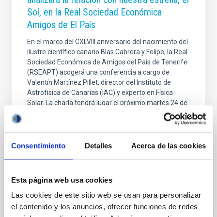
Sol, en la Real Sociedad Económica
Amigos de El País
En el marco del CXLVIII aniversario del nacimiento del
ilustre científico canario Blas Cabrera y Felipe, la Real
Sociedad Económica de Amigos del País de Tenerife
(RSEAPT) acogerá una conferencia a cargo de
Valentín Martínez Pillet, director del Instituto de
Astrofísica de Canarias (IAC) y experto en Física
Solar. La charla tendrá lugar el próximo martes 24 de
febrero a las 18:00 horas en la sede de esta
institución en La Laguna. Bajo el título “Viviendo con
una estrella: el bueno, el feo y el malo”, Martínez Pillet
explorará la relación entre la Tierra y el Sol. La charla,
Consentimiento
Detalles
Acerca de las cookies
que forma parte
Advertised on
02/20/2026 - 12:50:28
Esta página web usa cookies
Las cookies de este sitio web se usan para personalizar
el contenido y los anuncios, ofrecer funciones de redes