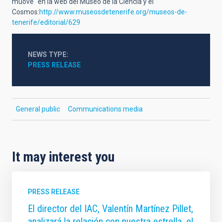
muove" en la web del Museo de la Ciencia y el
Cosmos:
http://www.museosdetenerife.org/museos-de-
tenerife/editorial/629
NEWS TYPE
PRESS RELEASE
General public
Communications media
It may interest you
PRESS RELEASE
El director del IAC, Valentín Martínez Pillet,
analizará la relación con nuestra estrella, el