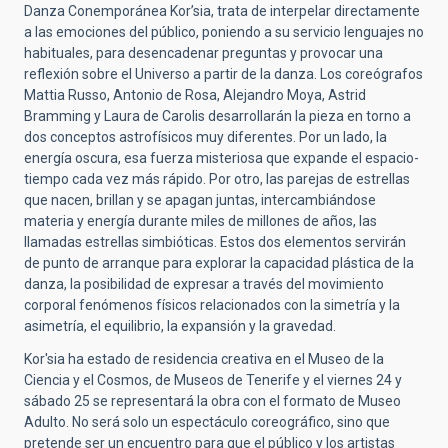
Danza Conemporánea Kor’sia, trata de interpelar directamente
a las emociones del público, poniendo a su servicio lenguajes no
habituales, para desencadenar preguntas y provocar una
reflexión sobre el Universo a partir de la danza. Los coreógrafos
Mattia Russo, Antonio de Rosa, Alejandro Moya, Astrid
Bramming y Laura de Carolis desarrollarán la pieza en torno a
dos conceptos astrofísicos muy diferentes. Por un lado, la
energía oscura, esa fuerza misteriosa que expande el espacio-
tiempo cada vez más rápido. Por otro, las parejas de estrellas
que nacen, brillan y se apagan juntas, intercambiándose
materia y energía durante miles de millones de años, las
llamadas estrellas simbióticas. Estos dos elementos servirán
de punto de arranque para explorar la capacidad plástica de la
danza, la posibilidad de expresar a través del movimiento
corporal fenómenos físicos relacionados con la simetría y la
asimetría, el equilibrio, la expansión y la gravedad.
Kor'sia ha estado de residencia creativa en el Museo de la
Ciencia y el Cosmos, de Museos de Tenerife y el viernes 24 y
sábado 25 se representará la obra con el formato de Museo
Adulto. No será solo un espectáculo coreográfico, sino que
pretende ser un encuentro para que el público y los artistas