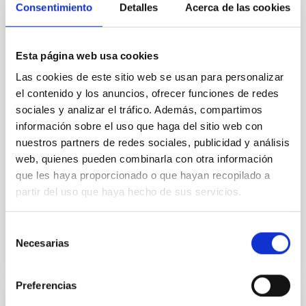
El ciclo de charlas divulgativas Del Cielo a la Tesis,
Consentimiento
Detalles
Acerca de las cookies
impulsado por el estudiantado predoctoral del
Instituto de Astrofísica de Canarias (IAC) y la
Universidad de La Laguna (ULL) para acercar la
Esta página web usa cookies
investigación en astrofísica a la ciudadanía, celebrará
una nueva sesión el próximo 22 de enero de 2026 a
Las cookies de este sitio web se usan para personalizar
las 16:30 horas en el Museo de la Ciencia y el
el contenido y los anuncios, ofrecer funciones de redes
Cosmos, del Organismo Autónomo de Museos y
sociales y analizar el tráfico. Además, compartimos
Centros del Cabildo de Tenerife. En esta ocasión, la
información sobre el uso que haga del sitio web con
cita propone un viaje al pasado de nuestra galaxia a
nuestros partners de redes sociales, publicidad y análisis
través de dos ponencias que abordan cómo se
web, quienes pueden combinarla con otra información
forman y evolucionan los cúmulos de estrellas y
que les haya proporcionado o que hayan recopilado a
cómo las
partir del uso que haya hecho de sus servicios.
Advertised on
01/14/2026 - 17:52:39
Selección
Necesarias
de
consentimiento
Preferencias