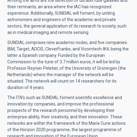
Among the aims are the detection of ultradiffuse galaxies and
their remnants, an area where the IAC has recognized
experience. Additionally, SUNDIAL will foment, by uniting
astronomers and engineers of the academic and private
sectors, the general application of its research to society, such
as in medical imaging and remote sensing.
SUNDIAL comprises nine academic nodes, and five companies:
IBM, Target, ADCIS, CleverFranke, and Vicomtech-IK4, being the
latter a Spanish company. Funded by the European
Commission to the tune of 3.7 million euros, it will be led by
Professor Reynier Peletier, of the University of Groningen (the
Netherlands) where the manager of the network will be
situated. The network will count on 14 researchers for its
duration of 4 years.
The ITN’s such as SUNDIAL foment scientific excellence and
innovation by companies, and improve the professional
prospects of the research personnel by developing their
enterprise ability, their creativity, and their innovation. These
networks are within the framework of the Marie Curie actions
of the Horizon 2020 programme, the largest programme of
research and innovation of the European Union.