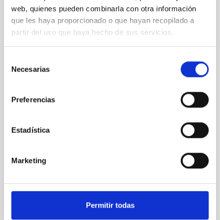
programa DiploInnova para proyectar la
web, quienes pueden combinarla con otra información
ciencia y la innovación canaria mediante la
que les haya proporcionado o que hayan recopilado a
cooperación
partir del uso que haya hecho de sus servicios.
La Palma acoge durante tres días DiploInnova, un
programa de Presidencia del Gobierno de Canarias
Selección
organizado con la colaboración del IAC El presidente
Necesarias
de
de Canarias, Fernando Clavijo, resaltó, esta mañana
consentimiento
en el Roque de los Muchachos, en La Palma, el papel
de Canarias en la resolución de los desafíos del
Preferencias
planeta a través de la ciencia en la inauguración del
programa DiploInnova , una jornada de diplomacia
científica que busca posicionar a las islas en el
Estadística
ámbito internacional, dedicada en esta ocasión a la
Astrofísica y el Espacio. Para Clavijo, la colaboración
internacional en el ámbito
Marketing
Advertised on
09/26/2025 - 16:44:31
Permitir todas