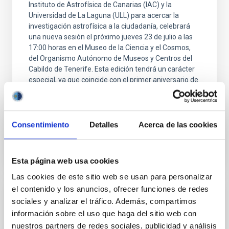
Instituto de Astrofísica de Canarias (IAC) y la
Universidad de La Laguna (ULL) para acercar la
investigación astrofísica a la ciudadanía, celebrará
una nueva sesión el próximo jueves 23 de julio a las
17:00 horas en el Museo de la Ciencia y el Cosmos,
del Organismo Autónomo de Museos y Centros del
Cabildo de Tenerife. Esta edición tendrá un carácter
especial, ya que coincide con el primer aniversario de
la iniciativa, cuya primera sesión se celebró el 24 de
julio de 2025. En solo un año, Del
Advertised on
07/15/2026 - 11:52:03
Consentimiento
Detalles
Acerca de las cookies
Esta página web usa cookies
Las cookies de este sitio web se usan para personalizar
el contenido y los anuncios, ofrecer funciones de redes
PRESS RELEASE
sociales y analizar el tráfico. Además, compartimos
información sobre el uso que haga del sitio web con
El IAC participa en La Palma en el
nuestros partners de redes sociales, publicidad y análisis