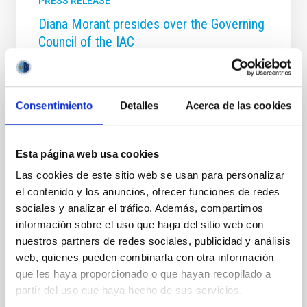
PRESS RELEASE
Diana Morant presides over the Governing
Council of the IAC
The Minister of Science and Innovation presided, this
morning, over the annual meeting of the Governing
Council of the Instituto de Astrofísica de Canarias
Consentimiento
Detalles
Acerca de las cookies
(IAC) in the IACTEC building in La Laguna. In a press
conference she stressed the support of the
Government for the people of La Palma, and
recognized the technological and research activity of
Esta página web usa cookies
the Institute during the pandemic. As well as the
Las cookies de este sitio web se usan para personalizar
minster, other attendees at the meeting were Raquel
el contenido y los anuncios, ofrecer funciones de redes
Yotti Álvarez, Secretary General for Research, Elena
sociales y analizar el tráfico. Además, compartimos
Máñez Rodríguez, Coucillor of the Canary
Government for Economy, Knowedge and
información sobre el uso que haga del sitio web con
Employment
nuestros partners de redes sociales, publicidad y análisis
web, quienes pueden combinarla con otra información
Advertised on
12/13/2021 - 20:21
que les haya proporcionado o que hayan recopilado a
partir del uso que haya hecho de sus servicios.