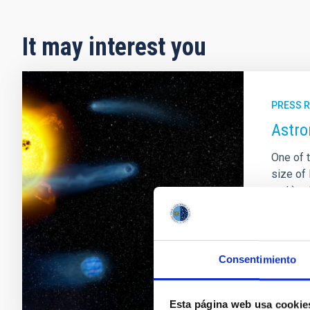
It may interest you
PRESS 
Astro
One of t
size of 
and ` s
interna
system,
Adve
Consentimiento
Esta página web usa cookie