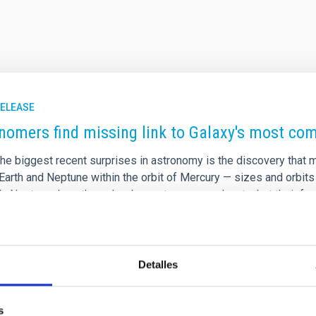
RELEASE
nomers find missing link to Galaxy's most c
he biggest recent surprises in astronomy is the discovery that m
Earth and Neptune within the orbit of Mercury — sizes and orbits
ub-Neptunes’ are the galaxy's most common planets, but their fo
tional team of astronomers has found a crucial missing link. By 
 they've captured a rare snapshot of worlds in the process of t
rtised on
01/07/2026 - 16:00:00
Detalles
s