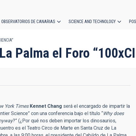
OBSERVATORIOS DE CANARIAS
SCIENCE AND TECHNOLOGY
POS
CIENCIA”
ion
 La Palma el Foro “100xC
w York Times
Kennet Chang
será el encargado de impartir la
ier Science” con una conferencia bajo el título “
Why does
anyway
?” (¿Por qué nos deben importar los dinosaurios,
cuentro es el Teatro Circo de Marte en Santa Cruz de La
bre, a las 9:00 horas, el presidente del Cabildo de La Palma,