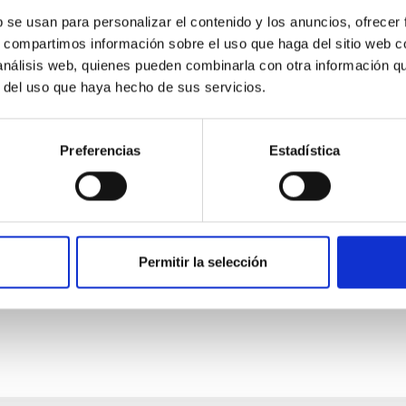
b se usan para personalizar el contenido y los anuncios, ofrecer
s, compartimos información sobre el uso que haga del sitio web 
 análisis web, quienes pueden combinarla con otra información q
RELEASE
r del uso que haya hecho de sus servicios.
obel Laureates in Physics visit the IAC as par
ress
Preferencias
Estadística
 10 April, the Canary Islands Institute of Astrophysics (IAC) wi
, winner of the 2012 Nobel Prize in Physics, and F. Duncan Halda
sts have been invited by the IAC to take part in the 18th Congre
 from the University of La Laguna, and will each give a lecture 
Permitir la selección
he IAC will welcome Professor Haroche, and on Friday 10 April it 
rtised on
04/08/2026 - 13:44:12