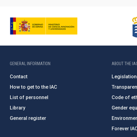
GENERAL INFORMATION
ABOUT THE IA
Contact
Legislation
How to get to the IAC
Transpare
List of personnel
Code of eth
Library
Gender equa
General register
Environment
Forever IA