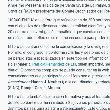
Anselmo Pestana
, el alcalde de Santa Cruz de La Palma,
S
Canarias (IAC) y presidente del Comité Organizador del For
“100XCIENCIA” es un foro que reúne a más de 200 personas 
con el objetivo de reflexionar sobre la realidad científica y
20 centros de investigación españoles que cuentan con el 
se reúnan todos ellos en un mismo encuentro para poder in
El foro se centrará en cómo la comunicación y la divulgación
Por ello, el congreso lo conforman charlas y sesiones de c
de periodistas especializados en este tipo de información. 
País/Materia,
Patricia Fernández de Lis
, quien impartirá, m
diario”. El programa completo se puede consultar en la we
comunicadores que participarán en el foro son el president
Associations
Hanns J. Neubert;
o la coordinadora y redacto
(SINC),
Pampa García Molina.
El foro tiene también una función formativa y así, el Instit
del Banco Santander han invitado a 25 jóvenes periodistas 
distintos países para asistir a este encuentro. Este grupo,