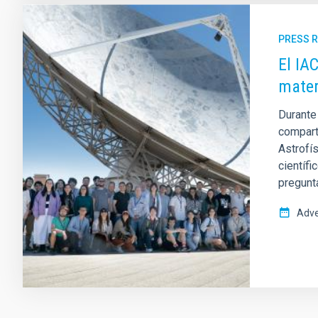
PRESS 
El IA
mater
Durante 
compart
Astrofís
científ
pregunt
Adve