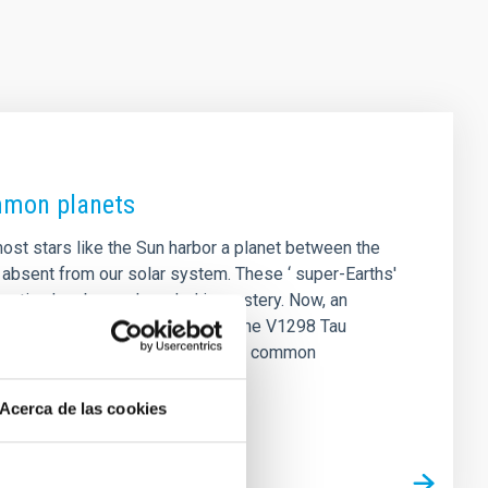
ommon planets
ost stars like the Sun harbor a planet between the
 absent from our solar system. These ‘ super-Earths'
rmation has been shrouded in mystery. Now, an
weighing four newborn planets in the V1298 Tau
ransforming into the galaxy's most common
Acerca de las cookies