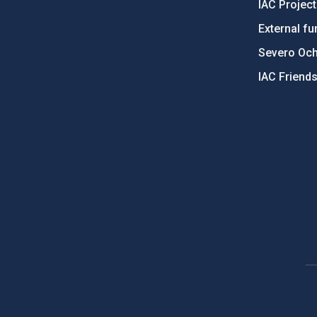
IAC Projec
External fu
Severo Oc
IAC Friend
PostFooter > Newsletter link