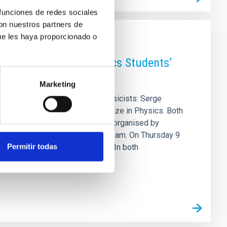
 funciones de redes sociales
con nuestros partners de
ue les haya proporcionado o
t of the 18th ULL Physics Students’
Marketing
ll welcome two distinguished physicists: Serge
ne, winner of the 2016 Nobel Prize in Physics. Both
ss of Physics Students (COEFIS), organised by
in the IAC Lecture Hall from 10.30 am. On Thursday 9
Permitir todas
will be Professor Haldane’s turn. In both