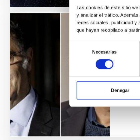
Las cookies de este sitio we
y analizar el tráfico. Ademá
redes sociales, publicidad y
PRESS 
que hayan recopilado a parti
Two N
Selección
Cong
Necesarias
de
consentimiento
On 9 and
Haroche
scienti
students
Denegar
April, t
Adve