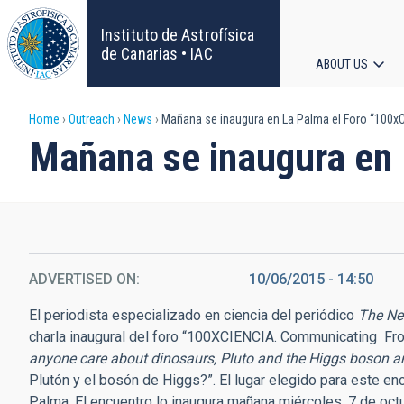
Skip
to
Instituto de Astrofísica
main
de Canarias • IAC
ABOUT US
content
Main
Breadcrumb
Home
Outreach
News
Mañana se inaugura en La Palma el Foro “100x
navigat
Mañana se inaugura en
ADVERTISED ON
10/06/2015 - 14:50
El periodista especializado en ciencia del periódico
The Ne
charla inaugural del foro “100XCIENCIA. Communicating Front
anyone care about dinosaurs, Pluto and the Higgs boson 
Plutón y el bosón de Higgs?”. El lugar elegido para este en
Palma. El encuentro lo inaugura mañana miércoles, 7 de octu