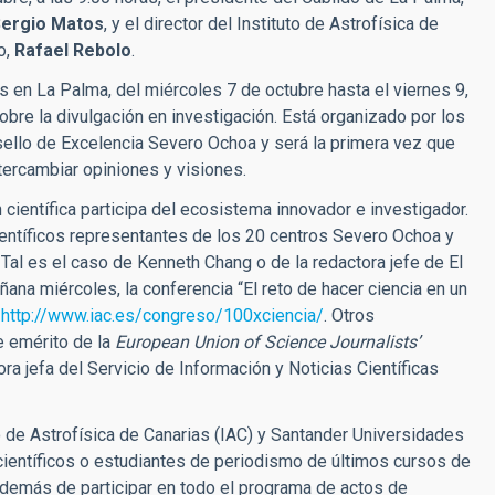
ergio Matos
, y el director del Instituto de Astrofísica de
o,
Rafael Rebolo
.
en La Palma, del miércoles 7 de octubre hasta el viernes 9,
 sobre la divulgación en investigación. Está organizado por los
sello de Excelencia Severo Ochoa y será la primera vez que
tercambiar opiniones y visiones.
 científica participa del ecosistema innovador e investigador.
ientíficos representantes de los 20 centros Severo Ochoa y
Tal es el caso de Kenneth Chang o de la redactora jefe de El
añana miércoles, la conferencia “El reto de hacer ciencia en un
b
http://www.iac.es/congreso/100xciencia/
. Otros
e emérito de la
European Union of Science Journalists’
ra jefa del Servicio de Información y Noticias Científicas
uto de Astrofísica de Canarias (IAC) y Santander Universidades
científicos o estudiantes de periodismo de últimos cursos de
 además de participar en todo el programa de actos de