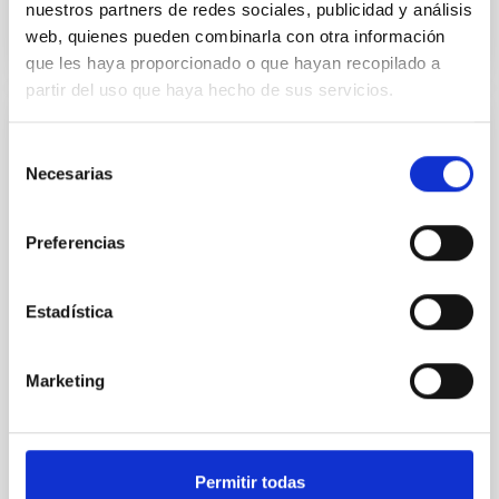
nuestros partners de redes sociales, publicidad y análisis
web, quienes pueden combinarla con otra información
que les haya proporcionado o que hayan recopilado a
partir del uso que haya hecho de sus servicios.
RESEARCH NEWS
Selección
Necesarias
An accurate measure of the size of dark
de
matter haloes using the size of galaxies
consentimiento
Preferencias
In the standard cosmological model (𝜦CDM), galaxies
are merely the visible "tips of the icebergs," residing
within massive, invisible cocoons of dark matter
Estadística
known as haloes. While these haloes dictate the
evolution and motion of galaxies, measuring their
true size and mass has long been one of the most
Marketing
challenging tasks in astrophysics. A new study
published in Astronomy & Astrophysics by Claudio
Dalla Vecchia and Ignacio Trujillo from the Instituto de
Astrofísica de Canarias (IAC) proposes a
breakthrough: a physically motivated definition of a
Permitir todas