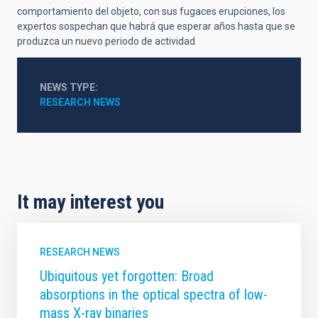
comportamiento del objeto, con sus fugaces erupciones, los
expertos sospechan que habrá que esperar años hasta que se
produzca un nuevo periodo de actividad
NEWS TYPE
RESEARCH NEWS
It may interest you
RESEARCH NEWS
Ubiquitous yet forgotten: Broad
absorptions in the optical spectra of low-
mass X-ray binaries