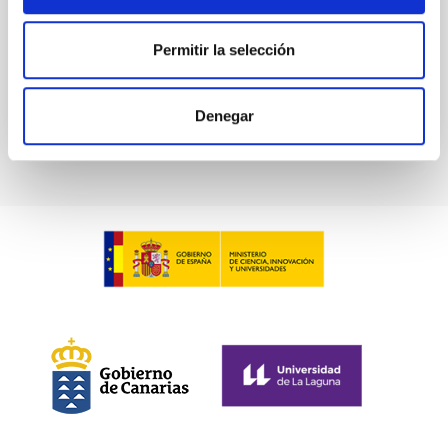
galaxy’s edge that acts as a precision "ruler"
Advertised on
01/21/2026 - 22:37:00
Permitir la selección
Denegar