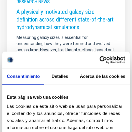
RESEARCH NEWS
A physically motivated galaxy size
definition across different state-of-the-art
hydrodynamical simulations
Measuring galaxy sizes is essential for
understanding how they were formed and evolved
across time. However, traditional methods based on l
ight concentration or isophotal densities often lack a
clear physical meaning. A recent study from
Trujillo+20 explores a more physically motivated
definition: the radius R 1, where the stellar surface
Consentimiento
Detalles
Acerca de las cookies
density falls to 1 solar masses per parsec square —
roughly the threshold for gas to form stars in
galaxies like the Milky Way. In this work, Arjona-
Esta página web usa cookies
Gálvez+25 uses over 1,000 galaxies from several
state-of-the-art cosmological simulations (AURIGA,
Las cookies de este sitio web se usan para personalizar
HESTIA
el contenido y los anuncios, ofrecer funciones de redes
sociales y analizar el tráfico. Además, compartimos
Advertised on
09/02/2025 - 09:17:04
información sobre el uso que haga del sitio web con