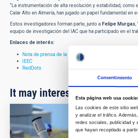
“La instrumentación de alta resolución y estabilidad, como 
Calar Alto en Almería, han jugado un papel fundamental en 
Estos investigadores forman parte, junto a
Felipe Murgas
,
equipo de investigación del IAC que ha participado en el tra
Enlaces de interés:
Nota de prensa de la ESO
IEEC
RedDots
Consentimiento
It may interest you
Esta página web usa cookie
Las cookies de este sitio we
y analizar el tráfico. Ademá
PRESS 
redes sociales, publicidad y
El Ob
que hayan recopilado a parti