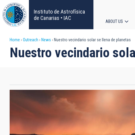
Skip
to
Instituto de Astrofísica
main
de Canarias • IAC
ABOUT US
content
Main
Breadcrumb
Home
Outreach
News
Nuestro vecindario solar se llena de planetas
navigat
Nuestro vecindario sola