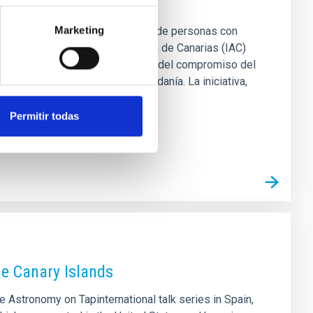
 para acoger a cerca de un millar de personas con
Marketing
 por el Instituto de Astrofísica de Canarias (IAC)
 consolida como uno de los pilares del compromiso del
uras científicas a toda la ciudadanía. La iniciativa,
 de Comunicación y Cultura
Permitir todas
the Canary Islands
he Astronomy on Tapinternational talk series in Spain,