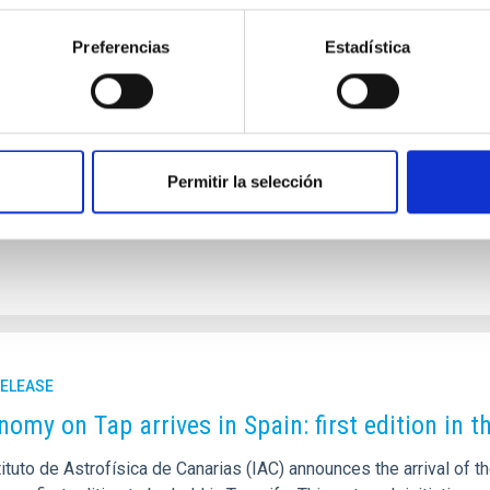
a de Puertas Abiertas
rvatorio del Teide vuelve a abrir sus puertas este fin de semana
Preferencias
Estadística
de sus ya emblemáticas Jornadas de Puertas Abiertas. Organizada
iendo con la llegada del solsticio de verano, esta cita anual se
o por compartir el conocimiento y hacer accesibles sus infraestruct
da de forma conjunta por el equipo del Observatorio y la Unidad
Permitir la selección
rtised on
06/20/2026 - 10:00:00
RELEASE
nomy on Tap arrives in Spain: first edition in 
ituto de Astrofísica de Canarias (IAC) announces the arrival of t