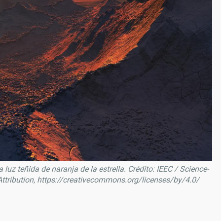
a luz teñida de naranja de la estrella. Crédito: IEEC / Science-
ttribution, https://creativecommons.org/licenses/by/4.0/