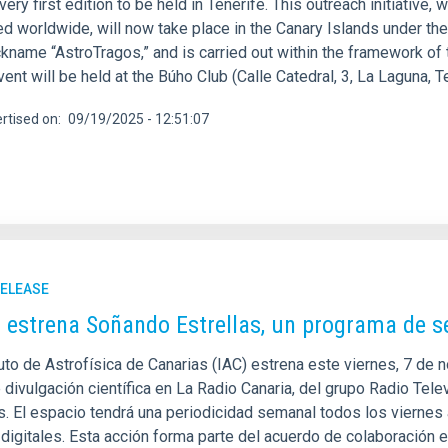
 very first edition to be held in Tenerife. This outreach initiativ
d worldwide, will now take place in the Canary Islands under th
ickname “AstroTragos,” and is carried out within the framework o
ent will be held at the Búho Club (Calle Catedral, 3, La Laguna, 
rtised on
09/19/2025 - 12:51:07
RELEASE
C estrena Soñando Estrellas, un programa de 
tuto de Astrofísica de Canarias (IAC) estrena este viernes, 7 de
e divulgación científica en La Radio Canaria, del grupo Radio Te
as. El espacio tendrá una periodicidad semanal todos los viernes
igitales. Esta acción forma parte del acuerdo de colaboración ent