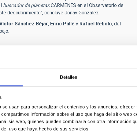
el
buscador de planetas
CARMENES en el Observatorio de
este descubrimiento”, concluye Jonay González.
Víctor Sánchez Béjar
,
Enric Pallé
y
Rafael Rebolo
, del
bajo.
Detalles
s
b se usan para personalizar el contenido y los anuncios, ofrecer
s, compartimos información sobre el uso que haga del sitio web 
RELEASE
 análisis web, quienes pueden combinarla con otra información q
servatorio del Teide conecta de nuevo con la s
r del uso que haya hecho de sus servicios.