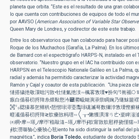
planeta que orbita. “Este es el resultado de una gran colab
lo que cuenta con contribuciones de equipos de todo el m
por AAVSO (
American Association of Variable Star Observe
Queen Mary de Londres, y codirector de este este trabajo.
Entre los observatorios que han colaborado para hacer pos
Roque de los Muchachos (Garafía, La Palma). En los últimos
de Barnard con el espectrógrafo HARPS-N, instalado en el 
observatorio. “Nuestro grupo en el IAC ha contribuido con 
HARPSN en el Telescopio Nationale Galileo en La Palma, q
radial y además ha permitido caracterizar la actividad magné
Ramón y Cajal y coautor de esta publicación. “Un
慩搭獩扡敬㵤昢污敳•牡慩氭扡汥∽楓畧敩瑮♥扮灳⠻䡓䙉⭔
瘯⽩偱晷朷捋䍷⽷煨敤慦汵⹴灪㽧煳㵰漭祡睭婅乃䍁䱅䉷䙓
㉊㍒㥸獉慕乫䝑杋•慤慴琭潯瑬灩琭硥㵴䔢⁬数獮浡敩瑮⁯慳癬
㽨㵶偱晷朷捋䍷≷㰾癳⁧敨杩瑨∽〱┰•敶獲潩㵮ㄢㄮ•楶睥潂㵸〢〠㌠‶㘳•楷瑤㵨ㄢ〰∥㰾獵⁥汣獡㵳礢灴猭杶猭慨潤≷砠楬歮
栺敲㵦⌢瑹⵰摩ㄭ∳㰾甯敳㰾慰桴挠慬獳∽瑹⵰癳ⵧ楦汬•㵤䴢ㄠⰲ㐲㈠⸰ⰵ㠱ㄠⰲ㈱嘠㈠‴⁺⁍㈲ㄬ′⁶㈱栠㈠嘠ㄠ′⁨㈭稠•摩∽瑹⵰摩ㄭ
∳㰾瀯瑡㹨⼼癳㹧⼼㹡iento ha sido distinguir la señal del planet
magnética.”, indica
Borja Toledo
, estudiante de doctorado 