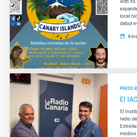
with its
expande
local n
debut ev
Adve
PRESS 
El IA
El Insti
radio d
Estrell
medios d