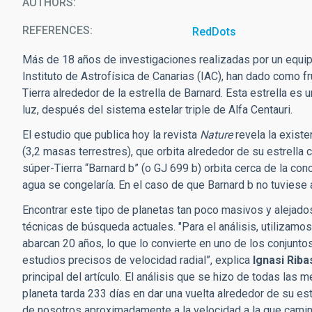
AUTHORS
REFERENCES
RedDots
Más de 18 años de investigaciones realizadas por un equipo 
Instituto de Astrofísica de Canarias (IAC), han dado como fr
Tierra alrededor de la estrella de Barnard. Esta estrella es 
luz, después del sistema estelar triple de Alfa Centauri.
El estudio que publica hoy la revista
Nature
revela la existe
(3,2 masas terrestres), que orbita alrededor de su estrella c
súper-Tierra “Barnard b” (o GJ 699 b) orbita cerca de la cono
agua se congelaría. En el caso de que Barnard b no tuviese
Encontrar este tipo de planetas tan poco masivos y alejados
técnicas de búsqueda actuales. "Para el análisis, utilizam
abarcan 20 años, lo que lo convierte en uno de los conjunt
estudios precisos de velocidad radial”, explica
Ignasi Riba
principal del artículo. El análisis que se hizo de todas la
planeta tarda 233 días en dar una vuelta alrededor de su estr
de nosotros aproximadamente a la velocidad a la que camin