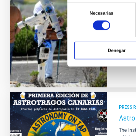
seman
Selección
El Obse
Necesarias
de
motivo 
consentimiento
coincid
Institut
impulsa
Denegar
Adve
PRESS 
Astro
The Inst