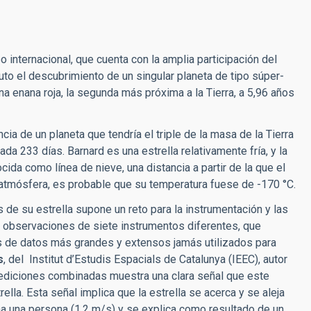
internacional, que cuenta con la amplia participación del
uto el descubrimiento de un singular planeta de tipo súper-
una enana roja, la segunda más próxima a la Tierra, a 5,96 años
ncia de un planeta que tendría el triple de la masa de la Tierra
ada 233 días. Barnard es una estrella relativamente fría, y la
cida como línea de nieve, una distancia a partir de la que el
 atmósfera, es probable que su temperatura fuese de -170 °C.
 de su estrella supone un reto para la instrumentación y las
os observaciones de siete instrumentos diferentes, que
os de datos más grandes y extensos jamás utilizados para
s
, del Institut d’Estudis Espacials de Catalunya (IEEC), autor
s mediciones combinadas muestra una clara señal que este
ella. Esta señal implica que la estrella se acerca y se aleja
a una persona (1,2 m/s) y se explica como resultado de un