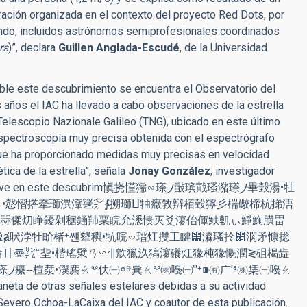
oración organizada en el contexto del proyecto Red Dots, por
undo, incluidos astrónomos semiprofesionales coordinados
rs
)”, declara
Guillen Anglada-Escudé
, de la Universidad
ible este descubrimiento se encuentra el Observatorio del
 años el IAC ha llevado a cabo observaciones de la estrella
Telescopio Nazionale Galileo (TNG), ubicado en este último
espectroscopía muy precisa obtenida con el espectrógrafo
ue ha proporcionado medidas muy precisas en velocidad
tica de la estrella”, señala
Jonay González
, investigador
a pieza clave en este descubrim愼挠慬獳∽瑹⵰敮瑸戭瑵潴⁮瑹⵰畢瑴湯•牡
⥮•慤慴搭牵瑡潩㵮㐢㌺∱搠瑡ⵡ牰癥敩㵷栢瑴獰⼺椯礮楴杭挮浯
祘㑱灱睁䥳剁䅕䥁䍨䅇睆允㴽愦灭爻㵳佁㑮䱃䡄ぃ䱢䱡䐵畕
橡ⱥ吠浡牡⁡畍楮⁺썐犩穥•牨晥∽瑨灴㩳⼯睷⹷潹瑵扵⹥潣⽭慷捴
a de otras señales estelares debidas a su actividad
Severo Ochoa-LaCaixa del IAC y coautor de esta publicación.