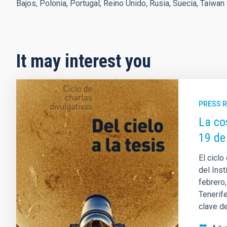
Bajos, Polonia, Portugal, Reino Unido, Rusia, Suecia, Taiwan 
It may interest you
PRESS 
La co
19 de
El ciclo
del Inst
febrero
Tenerif
clave de