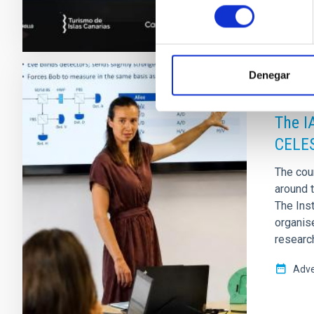
consentimiento
Denegar
PRESS 
The I
CELES
The cou
around 
The Ins
organis
researc
Adve