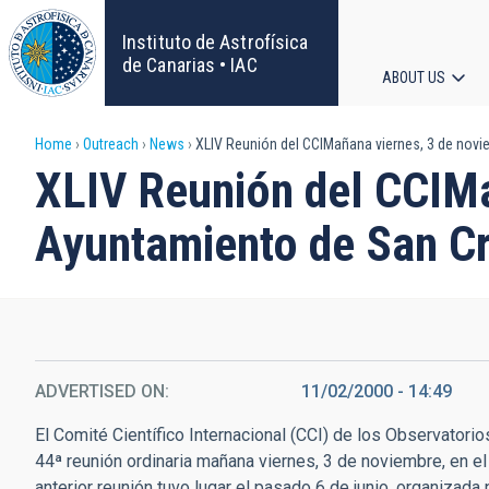
Skip
to
Instituto de Astrofísica
main
de Canarias • IAC
ABOUT US
content
Main
Breadcrumb
Home
Outreach
News
XLIV Reunión del CCIMañana viernes, 3 de novie
navigat
XLIV Reunión del CCIMa
Ayuntamiento de San Cr
ADVERTISED ON
11/02/2000 - 14:49
El Comité Científico Internacional (CCI) de los Observatorio
44ª reunión ordinaria mañana viernes, 3 de noviembre, en e
anterior reunión tuvo lugar el pasado 6 de junio, organizada 