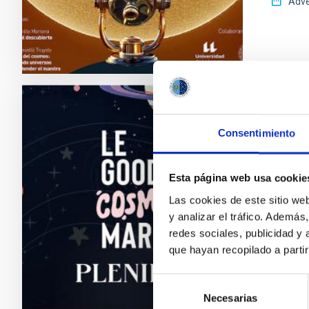
Adve
PRESS 
Consentimiento
El IA
Garcí
Esta página web usa cookie
El Insti
Las cookies de este sitio we
Plenilu
y analizar el tráfico. Ademá
Santa Cr
redes sociales, publicidad y
tinerfeñ
que hayan recopilado a parti
toda su
Selección
Adve
Necesarias
de