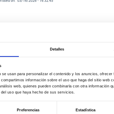
rtised on
03/16/2026 - 16:32:45
RELEASE
Detalles
C acercará el Cosmos a Le Good Market con act
a Sanabria con motivo de Plenilunio
s
tuto de Astrofísica de Canarias (IAC) colabora con Le Good ‘Cosm
b se usan para personalizar el contenido y los anuncios, ofrecer
nio acercando con una amplia agenda de actividades divulgativas 
s, compartimos información sobre el uso que haga del sitio web 
uz de Tenerife, los días 4 y 5 de octubre. En ocasión de la elecci
 análisis web, quienes pueden combinarla con otra información q
a, la Unidad de Comunicación y Cultura Científica (UC3) del IAC 
r del uso que haya hecho de sus servicios.
 imagen y materiales tengan respaldo científico avalado. Además
rtised on
10/02/2025 - 10:39:08
Preferencias
Estadística