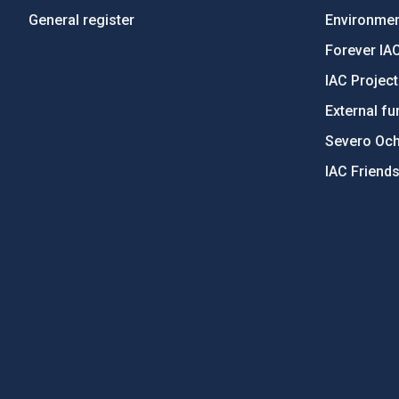
General register
Environment
Forever IA
IAC Projec
External fu
Severo Oc
IAC Friend
PostFooter > Newsletter link