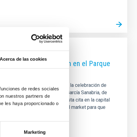
Acerca de las cookies
ividades de divulgación en el Parque
ic’ Market dentro del entorno de la celebración de
 funciones de redes sociales
que tendrán lugar en el Parque García Sanabria, de
con nuestros partners de
ón de la temática ‘ cosmic’ de esta cita en la capital
ue les haya proporcionado o
ha asesorado a la organización del market para que
, el centro ofrece un programa
Marketing