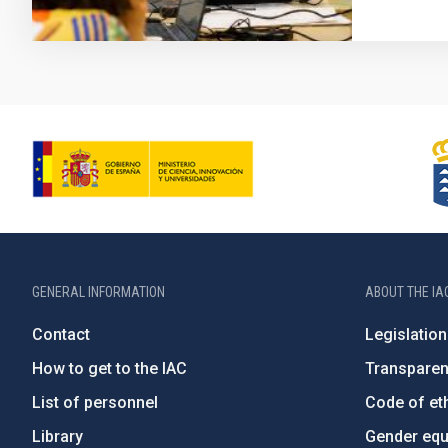
GENERAL INFORMATION
ABOUT THE IA
Contact
Legislation
How to get to the IAC
Transpare
List of personnel
Code of eth
Library
Gender equa