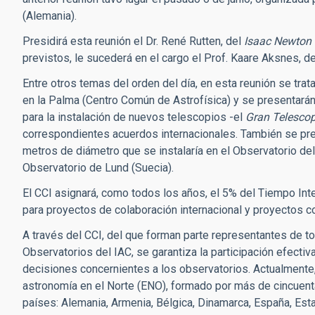
(Alemania).
Presidirá esta reunión el Dr. René Rutten, del
Isaac Newton 
previstos, le sucederá en el cargo el Prof. Kaare Aksnes, de
Entre otros temas del orden del día, en esta reunión se trata
en la Palma (Centro Común de Astrofísica) y se presentará
para la instalación de nuevos telescopios -el
Gran Telesco
correspondientes acuerdos internacionales. También se pr
metros de diámetro que se instalaría en el Observatorio d
Observatorio de Lund (Suecia).
El CCI asignará, como todos los años, el 5% del Tiempo Int
para proyectos de colaboración internacional y proyectos c
A través del CCI, del que forman parte representantes de to
Observatorios del IAC, se garantiza la participación efecti
decisiones concernientes a los observatorios. Actualmente
astronomía en el Norte (ENO), formado por más de cincuenta
países: Alemania, Armenia, Bélgica, Dinamarca, España, Estad