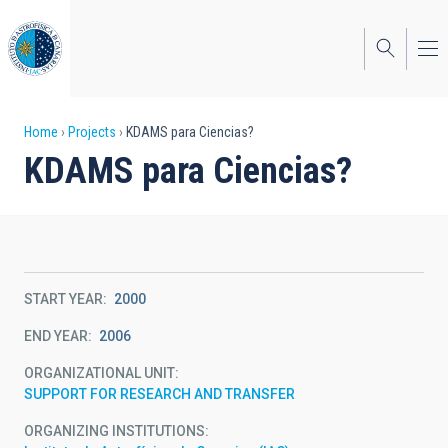
Skip
to
main
content
Breadcrumb
Home
Projects
KDAMS para Ciencias?
KDAMS para Ciencias?
START YEAR
2000
END YEAR
2006
ORGANIZATIONAL UNIT
SUPPORT FOR RESEARCH AND TRANSFER
ORGANIZING INSTITUTIONS