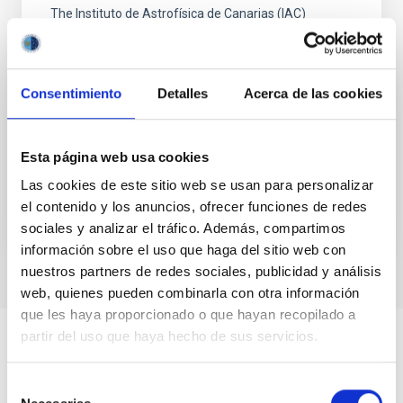
The Instituto de Astrofísica de Canarias (IAC)
organises and promotes the Spanish edition of the
Cosmos Prize, an international project dedicated to
promoting scientific literacy and curiosity. Its mission
is to promote critical thinking and scientific culture
Consentimiento
Detalles
Acerca de las cookies
among young people, especially those from
disadvantaged backgrounds, through reading and
Esta página web usa cookies
In progress
Las cookies de este sitio web se usan para personalizar
el contenido y los anuncios, ofrecer funciones de redes
sociales y analizar el tráfico. Además, compartimos
información sobre el uso que haga del sitio web con
nuestros partners de redes sociales, publicidad y análisis
web, quienes pueden combinarla con otra información
que les haya proporcionado o que hayan recopilado a
partir del uso que haya hecho de sus servicios.
Selección