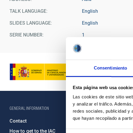
TALK LANGUAGE
English
SLIDES LANGUAGE
English
SERIE NUMBER
1
Consentimiento
Esta página web usa cookie
Las cookies de este sitio we
y analizar el tráfico. Ademá
GENERAL INFORMATION
ABOUT THE IA
redes sociales, publicidad y
que hayan recopilado a parti
Contact
Legislation
How to get to the IAC
Transpare
Selección