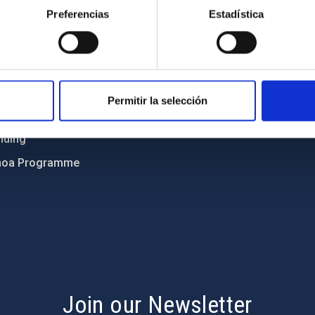
Preferencias
Estadística
ics and anti-fraud policy
Legal notice
lity and diversity
Cookies policy
 and Sustainability
Accessibility
C
Permitir la selección
ts
nding
hoa Programme
s
Join our Newsletter