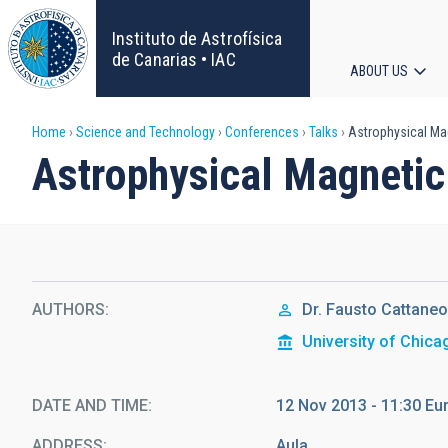
Skip
to
Instituto de Astrofísica
main
de Canarias • IAC
ABOUT US
content
Main
Breadcrumb
Home
Science and Technology
Conferences
Talks
Astrophysical Magn
navigat
Astrophysical Magnetic 
AUTHORS
Dr.
Fausto Cattane
University of Chica
DATE AND TIME
12 Nov 2013 - 11:30 E
ADDRESS
Aula