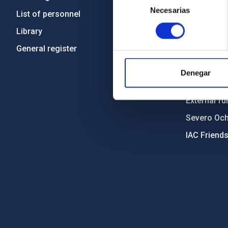
Necesarias
de
List of personnel
Code of eth
consentimiento
Library
Gender equa
General register
Environment
Forever IA
Denegar
IAC Projec
External fu
Severo Oc
IAC Friend
PostFooter > Newsletter link