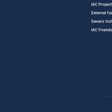
IAC Projec
External fu
Severo Oc
IAC Friend
PostFooter > Newsletter link