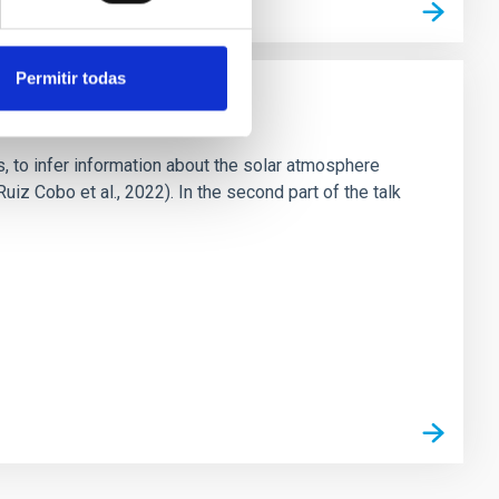
Permitir todas
cs, to infer information about the solar atmosphere
iz Cobo et al., 2022). In the second part of the talk