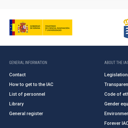
GENERAL INFORMATION
ABOUT THE IA
Contact
Legislation
How to get to the IAC
Transpare
List of personnel
Code of eth
Library
Gender equa
General register
Environment
Forever IA