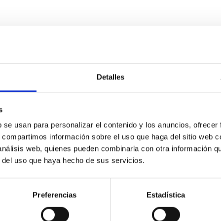
Detalles
logue hotter than the Sun
 extreme-ultraviolet radiation, potentially leading to atmosphere
s
d due to observational challenges. Only a single known ultra-hot
b se usan para personalizar el contenido y los anuncios, ofrecer
s, compartimos información sobre el uso que haga del sitio web 
 análisis web, quienes pueden combinarla con otra información q
r del uso que haya hecho de sus servicios.
Preferencias
Estadística