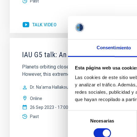
Past
TALK VIDEO
Consentimiento
IAU G5 talk: An irradiated-Jupiter ana
Planets orbiting close to hot stars experience intense
Esta página web usa cookie
However, this extreme regime remains mainly unexplore
Las cookies de este sitio we
y analizar el tráfico. Ademá
Dr.
Na'ama Hallakoun
redes sociales, publicidad y
Online
que hayan recopilado a parti
26 Sep 2023 - 17:00 Europe/London
Selección
Past
Necesarias
de
consentimiento