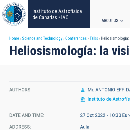
Skip
to
Instituto de Astrofísica
main
de Canarias • IAC
ABOUT US
content
Main
Breadcrumb
Home
Science and Technology
Conferences
Talks
Heliosismología: l
navigat
Heliosismología: la visi
AUTHORS
Mr.
ANTONIO
EFF-
Instituto de Astrofí
DATE AND TIME
27 Oct 2022 - 10:30 E
ADDRESS
Aula