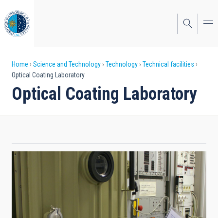
Skip
to
main
content
Breadcrumb
Home
Science and Technology
Technology
Technical facilities
Optical Coating Laboratory
Optical Coating Laboratory