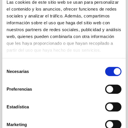
LABORATORY
Las cookies de este sitio web se usan para personalizar
el contenido y los anuncios, ofrecer funciones de redes
sociales y analizar el tráfico. Además, compartimos
información sobre el uso que haga del sitio web con
nuestros partners de redes sociales, publicidad y análisis
web, quienes pueden combinarla con otra información
It may interest you
que les haya proporcionado o que hayan recopilado a
partir del uso que haya hecho de sus servicios.
ATOS 5
Selección
Necesarias
de
El escáner 3D ATOS 5 es un digitador óptico de alta
resolución que proporciona rápidamente datos de
consentimiento
medición tridimensionales precisos. Este sistema
Preferencias
ofrece ventajas para medir superficies reflectantes y
objetos con hendiduras. Proyecta patrones de
franjas precisos sobre la superficie del objeto y son
Estadística
capturados por dos cámaras. Dado que las
Marketing