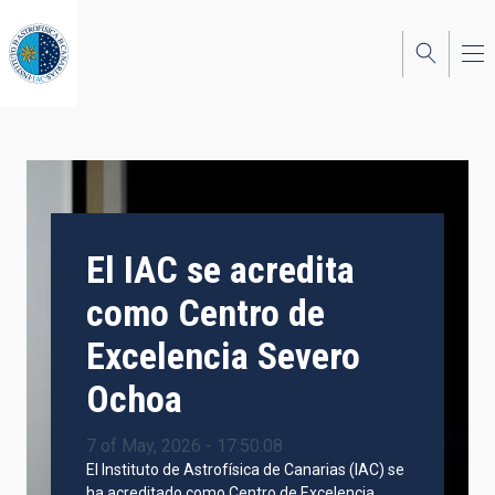
Skip
to
main
content
El IAC se acredita
como Centro de
Excelencia Severo
Ochoa
7 of May, 2026 - 17:50:08
El Instituto de Astrofísica de Canarias (IAC) se
ha acreditado como Centro de Excelencia