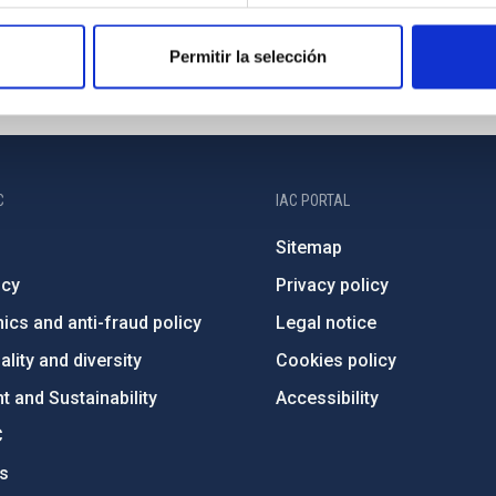
Permitir la selección
C
IAC PORTAL
Sitemap
ncy
Privacy policy
ics and anti-fraud policy
Legal notice
lity and diversity
Cookies policy
 and Sustainability
Accessibility
C
ts