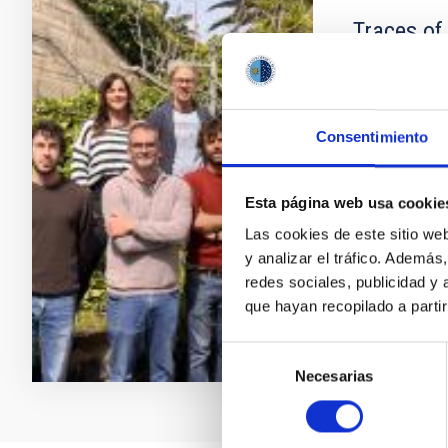
Traces of
Dynamics
We are a larg
provide a com
Consentimiento
Universe. Roo
constantly ex
understand h
Esta página web usa cookie
Las cookies de este sitio we
Anna
Ferr
y analizar el tráfico. Ademá
In progres
redes sociales, publicidad y
que hayan recopilado a parti
Selección
Necesarias
de
consentimiento