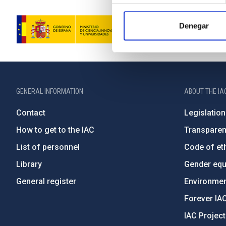
Denegar
GENERAL INFORMATION
ABOUT THE IA
Contact
Legislation
How to get to the IAC
Transpare
List of personnel
Code of eth
Library
Gender equa
General register
Environment
Forever IA
IAC Projec