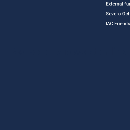
External fu
Severo Oc
IAC Friend
PostFooter > Newsletter link