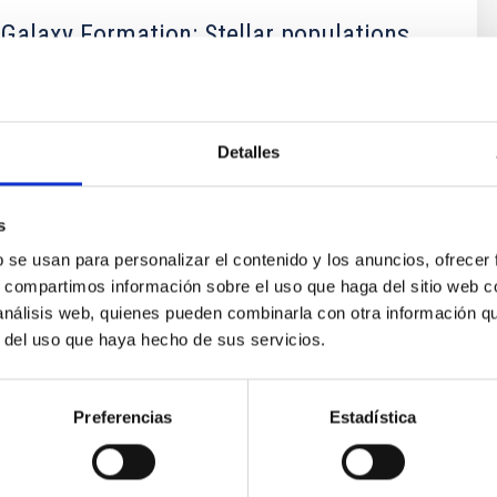
 Galaxy Formation: Stellar populations,
 and Morphology
e, diverse, and very active research group aiming to
prehensive picture for the formation of galaxies in the
Detalles
ted in detailed stellar population analysis, we are
ploring and developing new tools and ideas to
ow galaxies came to be what we now observe.
s
b se usan para personalizar el contenido y los anuncios, ofrecer
é Mateu
s, compartimos información sobre el uso que haga del sitio web 
s
 análisis web, quienes pueden combinarla con otra información q
r del uso que haya hecho de sus servicios.
Preferencias
Estadística