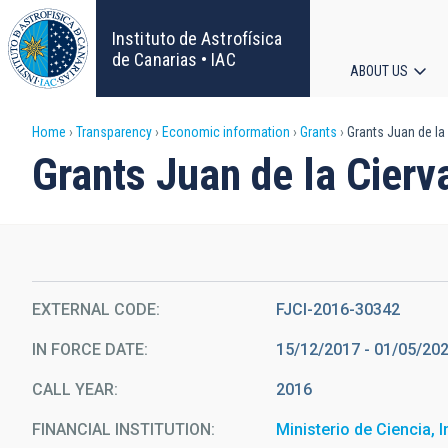
Skip
to
Instituto de Astrofísica
main
de Canarias • IAC
ABOUT US
content
Main
Breadcrumb
Home
Transparency
Economic information
Grants
Grants Juan de la 
navigat
Grants Juan de la Cierv
EXTERNAL CODE
FJCI-2016-30342
IN FORCE DATE
15/12/2017 - 01/05/20
CALL YEAR
2016
FINANCIAL INSTITUTION
Ministerio de Ciencia, 